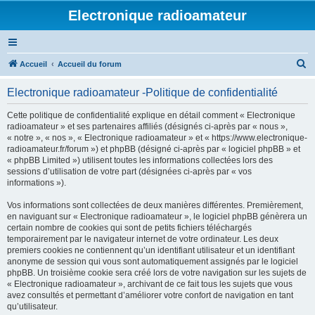
Electronique radioamateur
R
Accueil
Accueil du forum
e
Electronique radioamateur -Politique de confidentialité
c
h
Cette politique de confidentialité explique en détail comment « Electronique
radioamateur » et ses partenaires affiliés (désignés ci-après par « nous »,
e
« notre », « nos », « Electronique radioamateur » et « https://www.electronique-
r
radioamateur.fr/forum ») et phpBB (désigné ci-après par « logiciel phpBB » et
« phpBB Limited ») utilisent toutes les informations collectées lors des
c
sessions d’utilisation de votre part (désignées ci-après par « vos
h
informations »).
e
Vos informations sont collectées de deux manières différentes. Premièrement,
r
en naviguant sur « Electronique radioamateur », le logiciel phpBB génèrera un
certain nombre de cookies qui sont de petits fichiers téléchargés
temporairement par le navigateur internet de votre ordinateur. Les deux
premiers cookies ne contiennent qu’un identifiant utilisateur et un identifiant
anonyme de session qui vous sont automatiquement assignés par le logiciel
phpBB. Un troisième cookie sera créé lors de votre navigation sur les sujets de
« Electronique radioamateur », archivant de ce fait tous les sujets que vous
avez consultés et permettant d’améliorer votre confort de navigation en tant
qu’utilisateur.