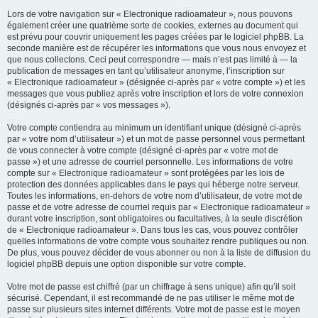
Lors de votre navigation sur « Electronique radioamateur », nous pouvons
également créer une quatrième sorte de cookies, externes au document qui
est prévu pour couvrir uniquement les pages créées par le logiciel phpBB. La
seconde manière est de récupérer les informations que vous nous envoyez et
que nous collectons. Ceci peut correspondre — mais n’est pas limité à — la
publication de messages en tant qu’utilisateur anonyme, l’inscription sur
« Electronique radioamateur » (désignée ci-après par « votre compte ») et les
messages que vous publiez après votre inscription et lors de votre connexion
(désignés ci-après par « vos messages »).
Votre compte contiendra au minimum un identifiant unique (désigné ci-après
par « votre nom d’utilisateur ») et un mot de passe personnel vous permettant
de vous connecter à votre compte (désigné ci-après par « votre mot de
passe ») et une adresse de courriel personnelle. Les informations de votre
compte sur « Electronique radioamateur » sont protégées par les lois de
protection des données applicables dans le pays qui héberge notre serveur.
Toutes les informations, en-dehors de votre nom d’utilisateur, de votre mot de
passe et de votre adresse de courriel requis par « Electronique radioamateur »
durant votre inscription, sont obligatoires ou facultatives, à la seule discrétion
de « Electronique radioamateur ». Dans tous les cas, vous pouvez contrôler
quelles informations de votre compte vous souhaitez rendre publiques ou non.
De plus, vous pouvez décider de vous abonner ou non à la liste de diffusion du
logiciel phpBB depuis une option disponible sur votre compte.
Votre mot de passe est chiffré (par un chiffrage à sens unique) afin qu’il soit
sécurisé. Cependant, il est recommandé de ne pas utiliser le même mot de
passe sur plusieurs sites internet différents. Votre mot de passe est le moyen