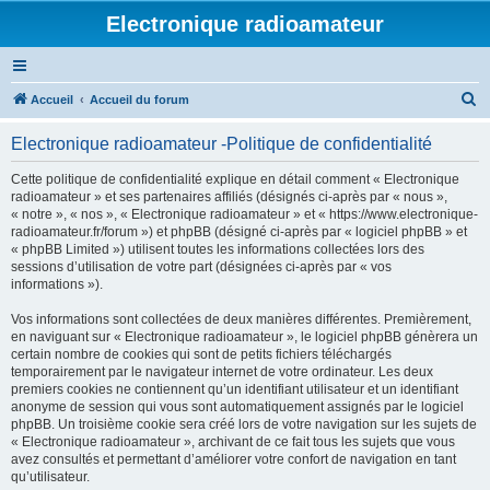
Electronique radioamateur
R
Accueil
Accueil du forum
e
Electronique radioamateur -Politique de confidentialité
c
h
Cette politique de confidentialité explique en détail comment « Electronique
radioamateur » et ses partenaires affiliés (désignés ci-après par « nous »,
e
« notre », « nos », « Electronique radioamateur » et « https://www.electronique-
r
radioamateur.fr/forum ») et phpBB (désigné ci-après par « logiciel phpBB » et
« phpBB Limited ») utilisent toutes les informations collectées lors des
c
sessions d’utilisation de votre part (désignées ci-après par « vos
h
informations »).
e
Vos informations sont collectées de deux manières différentes. Premièrement,
r
en naviguant sur « Electronique radioamateur », le logiciel phpBB génèrera un
certain nombre de cookies qui sont de petits fichiers téléchargés
temporairement par le navigateur internet de votre ordinateur. Les deux
premiers cookies ne contiennent qu’un identifiant utilisateur et un identifiant
anonyme de session qui vous sont automatiquement assignés par le logiciel
phpBB. Un troisième cookie sera créé lors de votre navigation sur les sujets de
« Electronique radioamateur », archivant de ce fait tous les sujets que vous
avez consultés et permettant d’améliorer votre confort de navigation en tant
qu’utilisateur.