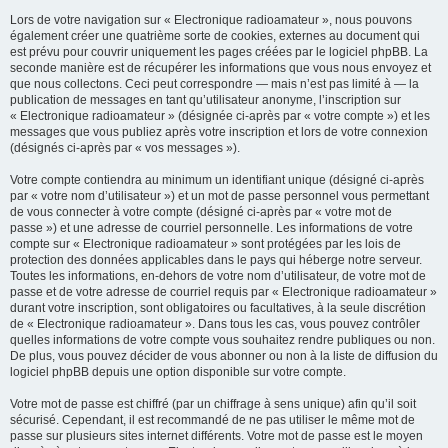
Lors de votre navigation sur « Electronique radioamateur », nous pouvons
également créer une quatrième sorte de cookies, externes au document qui
est prévu pour couvrir uniquement les pages créées par le logiciel phpBB. La
seconde manière est de récupérer les informations que vous nous envoyez et
que nous collectons. Ceci peut correspondre — mais n’est pas limité à — la
publication de messages en tant qu’utilisateur anonyme, l’inscription sur
« Electronique radioamateur » (désignée ci-après par « votre compte ») et les
messages que vous publiez après votre inscription et lors de votre connexion
(désignés ci-après par « vos messages »).
Votre compte contiendra au minimum un identifiant unique (désigné ci-après
par « votre nom d’utilisateur ») et un mot de passe personnel vous permettant
de vous connecter à votre compte (désigné ci-après par « votre mot de
passe ») et une adresse de courriel personnelle. Les informations de votre
compte sur « Electronique radioamateur » sont protégées par les lois de
protection des données applicables dans le pays qui héberge notre serveur.
Toutes les informations, en-dehors de votre nom d’utilisateur, de votre mot de
passe et de votre adresse de courriel requis par « Electronique radioamateur »
durant votre inscription, sont obligatoires ou facultatives, à la seule discrétion
de « Electronique radioamateur ». Dans tous les cas, vous pouvez contrôler
quelles informations de votre compte vous souhaitez rendre publiques ou non.
De plus, vous pouvez décider de vous abonner ou non à la liste de diffusion du
logiciel phpBB depuis une option disponible sur votre compte.
Votre mot de passe est chiffré (par un chiffrage à sens unique) afin qu’il soit
sécurisé. Cependant, il est recommandé de ne pas utiliser le même mot de
passe sur plusieurs sites internet différents. Votre mot de passe est le moyen