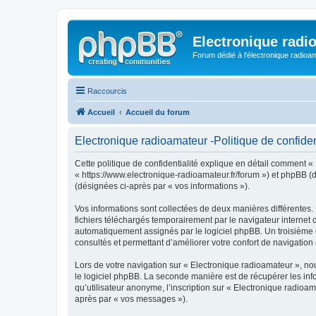
Electronique radi
Forum dédié à l'électronique radioam
Raccourcis
Accueil
Accueil du forum
Electronique radioamateur -Politique de confiden
Cette politique de confidentialité explique en détail comment « 
« https://www.electronique-radioamateur.fr/forum ») et phpBB (dé
(désignées ci-après par « vos informations »).
Vos informations sont collectées de deux manières différentes.
fichiers téléchargés temporairement par le navigateur internet 
automatiquement assignés par le logiciel phpBB. Un troisième co
consultés et permettant d’améliorer votre confort de navigation e
Lors de votre navigation sur « Electronique radioamateur », n
le logiciel phpBB. La seconde manière est de récupérer les in
qu’utilisateur anonyme, l’inscription sur « Electronique radioa
après par « vos messages »).