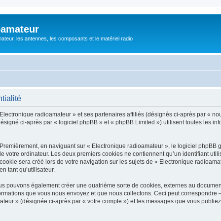
oamateur
ateur, les antennes, les composants et le matériel radio
tialité
Electronique radioamateur » et ses partenaires affiliés (désignés ci-après par « nou
signé ci-après par « logiciel phpBB » et « phpBB Limited ») utilisent toutes les info
 Premièrement, en naviguant sur « Electronique radioamateur », le logiciel phpBB 
de votre ordinateur. Les deux premiers cookies ne contiennent qu’un identifiant util
okie sera créé lors de votre navigation sur les sujets de « Electronique radioamate
n tant qu’utilisateur.
ous pouvons également créer une quatrième sorte de cookies, externes au documen
formations que vous nous envoyez et que nous collectons. Ceci peut correspondre —
mateur » (désignée ci-après par « votre compte ») et les messages que vous publiez 