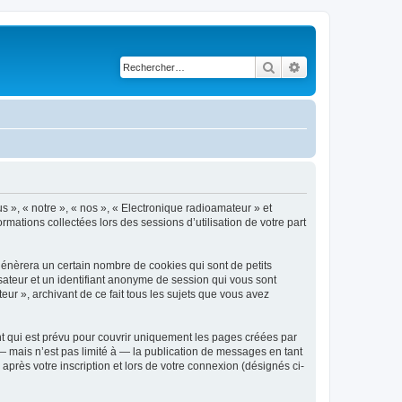
Rechercher
Recherche avancé
s », « notre », « nos », « Electronique radioamateur » et
rmations collectées lors des sessions d’utilisation de votre part
génèrera un certain nombre de cookies qui sont de petits
isateur et un identifiant anonyme de session qui vous sont
ur », archivant de ce fait tous les sujets que vous avez
t qui est prévu pour couvrir uniquement les pages créées par
 mais n’est pas limité à — la publication de messages en tant
après votre inscription et lors de votre connexion (désignés ci-