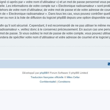
igné ci-après par « votre nom d’utilisateur ») et un mot de passe personnel vous p
elle. Les informations de votre compte sur « Electronique radioamateur » sont pro
dehors de votre nom d’utilisateur, de votre mot de passe et de votre adresse de cou
rétion de « Electronique radioamateur ». Dans tous les cas, vous pouvez contrôler qu
 ou non à la liste de diffusion du logiciel phpBB depuis une option disponible su
afin qu’il soit sécurisé. Cependant, il est recommandé de ne pas utiliser le même mot
radioamateur », veillez donc à le conservez précieusement. En aucun cas une pers
 mot de passe. Si vous oubliez le mot de passe de votre compte, vous pouvez utilis
andera de spécifier votre nom d’utilisateur et votre adresse de courriel et le logi
Développé par
phpBB
® Forum Software © phpBB Limited
Traduction française officielle
©
Miles Cellar
Confidentialité
|
Conditions