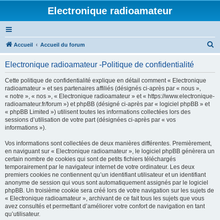
Electronique radioamateur
R
Accueil
Accueil du forum
e
Electronique radioamateur -Politique de confidentialité
c
h
Cette politique de confidentialité explique en détail comment « Electronique
radioamateur » et ses partenaires affiliés (désignés ci-après par « nous »,
e
« notre », « nos », « Electronique radioamateur » et « https://www.electronique-
r
radioamateur.fr/forum ») et phpBB (désigné ci-après par « logiciel phpBB » et
« phpBB Limited ») utilisent toutes les informations collectées lors des
c
sessions d’utilisation de votre part (désignées ci-après par « vos
h
informations »).
e
Vos informations sont collectées de deux manières différentes. Premièrement,
r
en naviguant sur « Electronique radioamateur », le logiciel phpBB génèrera un
certain nombre de cookies qui sont de petits fichiers téléchargés
temporairement par le navigateur internet de votre ordinateur. Les deux
premiers cookies ne contiennent qu’un identifiant utilisateur et un identifiant
anonyme de session qui vous sont automatiquement assignés par le logiciel
phpBB. Un troisième cookie sera créé lors de votre navigation sur les sujets de
« Electronique radioamateur », archivant de ce fait tous les sujets que vous
avez consultés et permettant d’améliorer votre confort de navigation en tant
qu’utilisateur.