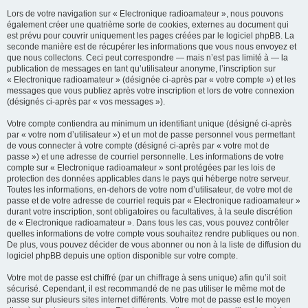
Lors de votre navigation sur « Electronique radioamateur », nous pouvons
également créer une quatrième sorte de cookies, externes au document qui
est prévu pour couvrir uniquement les pages créées par le logiciel phpBB. La
seconde manière est de récupérer les informations que vous nous envoyez et
que nous collectons. Ceci peut correspondre — mais n’est pas limité à — la
publication de messages en tant qu’utilisateur anonyme, l’inscription sur
« Electronique radioamateur » (désignée ci-après par « votre compte ») et les
messages que vous publiez après votre inscription et lors de votre connexion
(désignés ci-après par « vos messages »).
Votre compte contiendra au minimum un identifiant unique (désigné ci-après
par « votre nom d’utilisateur ») et un mot de passe personnel vous permettant
de vous connecter à votre compte (désigné ci-après par « votre mot de
passe ») et une adresse de courriel personnelle. Les informations de votre
compte sur « Electronique radioamateur » sont protégées par les lois de
protection des données applicables dans le pays qui héberge notre serveur.
Toutes les informations, en-dehors de votre nom d’utilisateur, de votre mot de
passe et de votre adresse de courriel requis par « Electronique radioamateur »
durant votre inscription, sont obligatoires ou facultatives, à la seule discrétion
de « Electronique radioamateur ». Dans tous les cas, vous pouvez contrôler
quelles informations de votre compte vous souhaitez rendre publiques ou non.
De plus, vous pouvez décider de vous abonner ou non à la liste de diffusion du
logiciel phpBB depuis une option disponible sur votre compte.
Votre mot de passe est chiffré (par un chiffrage à sens unique) afin qu’il soit
sécurisé. Cependant, il est recommandé de ne pas utiliser le même mot de
passe sur plusieurs sites internet différents. Votre mot de passe est le moyen