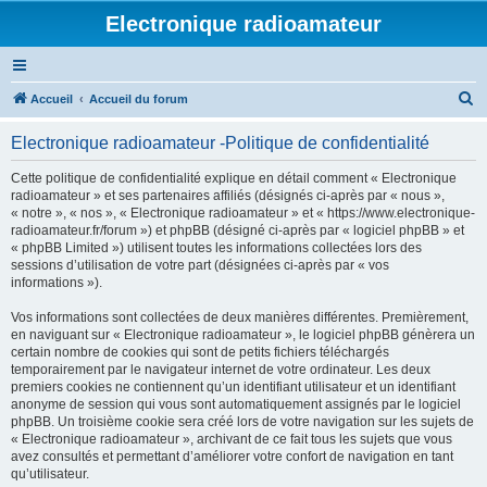
Electronique radioamateur
R
Accueil
Accueil du forum
e
Electronique radioamateur -Politique de confidentialité
c
h
Cette politique de confidentialité explique en détail comment « Electronique
radioamateur » et ses partenaires affiliés (désignés ci-après par « nous »,
e
« notre », « nos », « Electronique radioamateur » et « https://www.electronique-
r
radioamateur.fr/forum ») et phpBB (désigné ci-après par « logiciel phpBB » et
« phpBB Limited ») utilisent toutes les informations collectées lors des
c
sessions d’utilisation de votre part (désignées ci-après par « vos
h
informations »).
e
Vos informations sont collectées de deux manières différentes. Premièrement,
r
en naviguant sur « Electronique radioamateur », le logiciel phpBB génèrera un
certain nombre de cookies qui sont de petits fichiers téléchargés
temporairement par le navigateur internet de votre ordinateur. Les deux
premiers cookies ne contiennent qu’un identifiant utilisateur et un identifiant
anonyme de session qui vous sont automatiquement assignés par le logiciel
phpBB. Un troisième cookie sera créé lors de votre navigation sur les sujets de
« Electronique radioamateur », archivant de ce fait tous les sujets que vous
avez consultés et permettant d’améliorer votre confort de navigation en tant
qu’utilisateur.