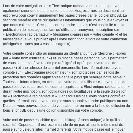
Lors de votre navigation sur « Electronique radioamateur », nous pouvons
également créer une quatrième sorte de cookies, externes au document qui
est prévu pour couvrir uniquement les pages créées par le logiciel phpBB. La
seconde manière est de récupérer les informations que vous nous envoyez et
que nous collectons. Ceci peut correspondre — mais n’est pas limité à — la
publication de messages en tant qu’utilisateur anonyme, l’inscription sur
« Electronique radioamateur » (désignée ci-après par « votre compte ») et les
messages que vous publiez après votre inscription et lors de votre connexion
(désignés ci-après par « vos messages »).
Votre compte contiendra au minimum un identifiant unique (désigné ci-après
par « votre nom d’utilisateur ») et un mot de passe personnel vous permettant
de vous connecter à votre compte (désigné ci-après par « votre mot de
passe ») et une adresse de courriel personnelle. Les informations de votre
compte sur « Electronique radioamateur » sont protégées par les lois de
protection des données applicables dans le pays qui héberge notre serveur.
Toutes les informations, en-dehors de votre nom d’utilisateur, de votre mot de
passe et de votre adresse de courriel requis par « Electronique radioamateur »
durant votre inscription, sont obligatoires ou facultatives, à la seule discrétion
de « Electronique radioamateur ». Dans tous les cas, vous pouvez contrôler
quelles informations de votre compte vous souhaitez rendre publiques ou non.
De plus, vous pouvez décider de vous abonner ou non à la liste de diffusion du
logiciel phpBB depuis une option disponible sur votre compte.
Votre mot de passe est chiffré (par un chiffrage à sens unique) afin qu’il soit
sécurisé. Cependant, il est recommandé de ne pas utiliser le même mot de
passe sur plusieurs sites internet différents. Votre mot de passe est le moyen