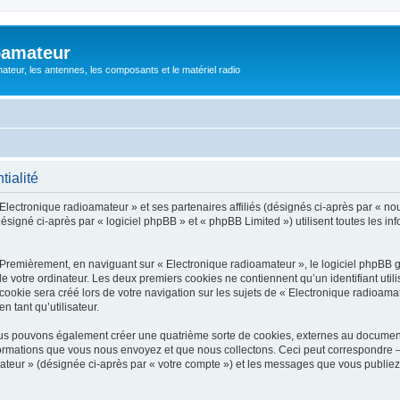
oamateur
ateur, les antennes, les composants et le matériel radio
tialité
Electronique radioamateur » et ses partenaires affiliés (désignés ci-après par « nou
signé ci-après par « logiciel phpBB » et « phpBB Limited ») utilisent toutes les info
 Premièrement, en naviguant sur « Electronique radioamateur », le logiciel phpBB 
de votre ordinateur. Les deux premiers cookies ne contiennent qu’un identifiant util
okie sera créé lors de votre navigation sur les sujets de « Electronique radioamate
n tant qu’utilisateur.
ous pouvons également créer une quatrième sorte de cookies, externes au documen
formations que vous nous envoyez et que nous collectons. Ceci peut correspondre —
mateur » (désignée ci-après par « votre compte ») et les messages que vous publiez 