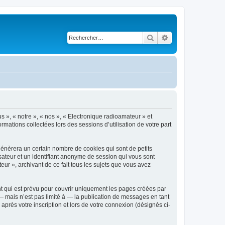
Rechercher
Recherche avancé
s », « notre », « nos », « Electronique radioamateur » et
rmations collectées lors des sessions d’utilisation de votre part
génèrera un certain nombre de cookies qui sont de petits
isateur et un identifiant anonyme de session qui vous sont
ur », archivant de ce fait tous les sujets que vous avez
t qui est prévu pour couvrir uniquement les pages créées par
 mais n’est pas limité à — la publication de messages en tant
après votre inscription et lors de votre connexion (désignés ci-