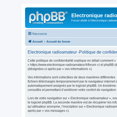
Electronique radi
Forum dédié à l'électronique radioam
Raccourcis
Accueil
Accueil du forum
Electronique radioamateur -Politique de confiden
Cette politique de confidentialité explique en détail comment « 
« https://www.electronique-radioamateur.fr/forum ») et phpBB (dé
(désignées ci-après par « vos informations »).
Vos informations sont collectées de deux manières différentes.
fichiers téléchargés temporairement par le navigateur internet 
automatiquement assignés par le logiciel phpBB. Un troisième co
consultés et permettant d’améliorer votre confort de navigation e
Lors de votre navigation sur « Electronique radioamateur », n
le logiciel phpBB. La seconde manière est de récupérer les in
qu’utilisateur anonyme, l’inscription sur « Electronique radioa
après par « vos messages »).