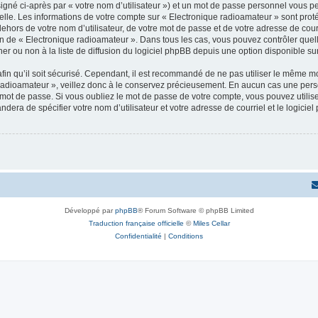
igné ci-après par « votre nom d’utilisateur ») et un mot de passe personnel vous p
elle. Les informations de votre compte sur « Electronique radioamateur » sont pro
dehors de votre nom d’utilisateur, de votre mot de passe et de votre adresse de cou
rétion de « Electronique radioamateur ». Dans tous les cas, vous pouvez contrôler qu
 ou non à la liste de diffusion du logiciel phpBB depuis une option disponible su
afin qu’il soit sécurisé. Cependant, il est recommandé de ne pas utiliser le même mot
radioamateur », veillez donc à le conservez précieusement. En aucun cas une pers
 mot de passe. Si vous oubliez le mot de passe de votre compte, vous pouvez utilis
andera de spécifier votre nom d’utilisateur et votre adresse de courriel et le logi
Développé par
phpBB
® Forum Software © phpBB Limited
Traduction française officielle
©
Miles Cellar
Confidentialité
|
Conditions