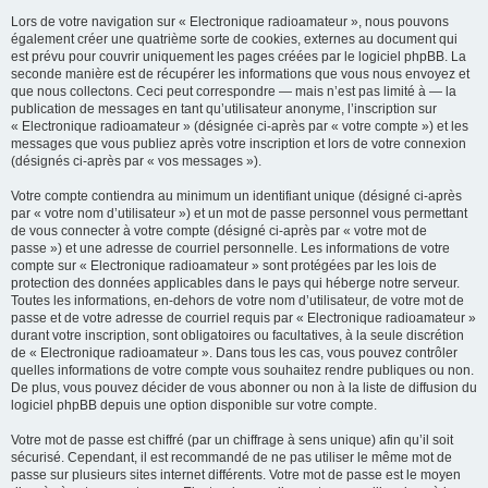
Lors de votre navigation sur « Electronique radioamateur », nous pouvons
également créer une quatrième sorte de cookies, externes au document qui
est prévu pour couvrir uniquement les pages créées par le logiciel phpBB. La
seconde manière est de récupérer les informations que vous nous envoyez et
que nous collectons. Ceci peut correspondre — mais n’est pas limité à — la
publication de messages en tant qu’utilisateur anonyme, l’inscription sur
« Electronique radioamateur » (désignée ci-après par « votre compte ») et les
messages que vous publiez après votre inscription et lors de votre connexion
(désignés ci-après par « vos messages »).
Votre compte contiendra au minimum un identifiant unique (désigné ci-après
par « votre nom d’utilisateur ») et un mot de passe personnel vous permettant
de vous connecter à votre compte (désigné ci-après par « votre mot de
passe ») et une adresse de courriel personnelle. Les informations de votre
compte sur « Electronique radioamateur » sont protégées par les lois de
protection des données applicables dans le pays qui héberge notre serveur.
Toutes les informations, en-dehors de votre nom d’utilisateur, de votre mot de
passe et de votre adresse de courriel requis par « Electronique radioamateur »
durant votre inscription, sont obligatoires ou facultatives, à la seule discrétion
de « Electronique radioamateur ». Dans tous les cas, vous pouvez contrôler
quelles informations de votre compte vous souhaitez rendre publiques ou non.
De plus, vous pouvez décider de vous abonner ou non à la liste de diffusion du
logiciel phpBB depuis une option disponible sur votre compte.
Votre mot de passe est chiffré (par un chiffrage à sens unique) afin qu’il soit
sécurisé. Cependant, il est recommandé de ne pas utiliser le même mot de
passe sur plusieurs sites internet différents. Votre mot de passe est le moyen