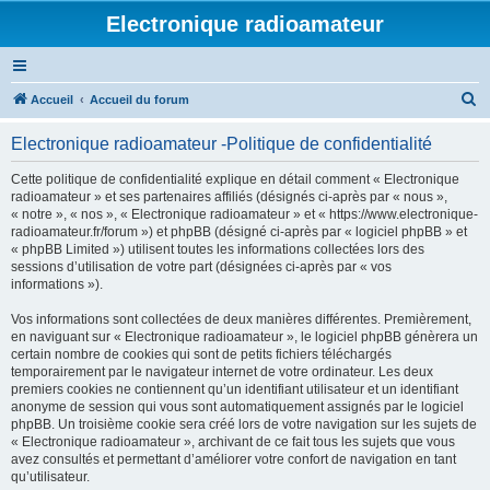
Electronique radioamateur
R
Accueil
Accueil du forum
e
Electronique radioamateur -Politique de confidentialité
c
h
Cette politique de confidentialité explique en détail comment « Electronique
radioamateur » et ses partenaires affiliés (désignés ci-après par « nous »,
e
« notre », « nos », « Electronique radioamateur » et « https://www.electronique-
r
radioamateur.fr/forum ») et phpBB (désigné ci-après par « logiciel phpBB » et
« phpBB Limited ») utilisent toutes les informations collectées lors des
c
sessions d’utilisation de votre part (désignées ci-après par « vos
h
informations »).
e
Vos informations sont collectées de deux manières différentes. Premièrement,
r
en naviguant sur « Electronique radioamateur », le logiciel phpBB génèrera un
certain nombre de cookies qui sont de petits fichiers téléchargés
temporairement par le navigateur internet de votre ordinateur. Les deux
premiers cookies ne contiennent qu’un identifiant utilisateur et un identifiant
anonyme de session qui vous sont automatiquement assignés par le logiciel
phpBB. Un troisième cookie sera créé lors de votre navigation sur les sujets de
« Electronique radioamateur », archivant de ce fait tous les sujets que vous
avez consultés et permettant d’améliorer votre confort de navigation en tant
qu’utilisateur.