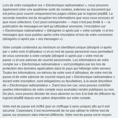
Lors de votre navigation sur « Electronique radioamateur », nous pouvons
également créer une quatrième sorte de cookies, externes au document qui
est prévu pour couvrir uniquement les pages créées par le logiciel phpBB. La
seconde manière est de récupérer les informations que vous nous envoyez et
que nous collectons. Ceci peut correspondre — mais n’est pas limité à — la
publication de messages en tant qu’utilisateur anonyme, l’inscription sur
« Electronique radioamateur » (désignée ci-après par « votre compte ») et les
messages que vous publiez après votre inscription et lors de votre connexion
(désignés ci-après par « vos messages »).
Votre compte contiendra au minimum un identifiant unique (désigné ci-après
par « votre nom d’utilisateur ») et un mot de passe personnel vous permettant
de vous connecter à votre compte (désigné ci-après par « votre mot de
passe ») et une adresse de courriel personnelle. Les informations de votre
compte sur « Electronique radioamateur » sont protégées par les lois de
protection des données applicables dans le pays qui héberge notre serveur.
Toutes les informations, en-dehors de votre nom d’utilisateur, de votre mot de
passe et de votre adresse de courriel requis par « Electronique radioamateur »
durant votre inscription, sont obligatoires ou facultatives, à la seule discrétion
de « Electronique radioamateur ». Dans tous les cas, vous pouvez contrôler
quelles informations de votre compte vous souhaitez rendre publiques ou non.
De plus, vous pouvez décider de vous abonner ou non à la liste de diffusion du
logiciel phpBB depuis une option disponible sur votre compte.
Votre mot de passe est chiffré (par un chiffrage à sens unique) afin qu’il soit
sécurisé. Cependant, il est recommandé de ne pas utiliser le même mot de
passe sur plusieurs sites internet différents. Votre mot de passe est le moyen