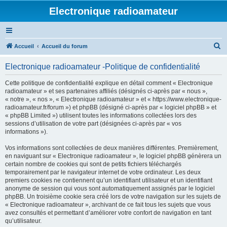
Electronique radioamateur
R
Accueil
Accueil du forum
e
Electronique radioamateur -Politique de confidentialité
c
h
Cette politique de confidentialité explique en détail comment « Electronique
radioamateur » et ses partenaires affiliés (désignés ci-après par « nous »,
e
« notre », « nos », « Electronique radioamateur » et « https://www.electronique-
r
radioamateur.fr/forum ») et phpBB (désigné ci-après par « logiciel phpBB » et
« phpBB Limited ») utilisent toutes les informations collectées lors des
c
sessions d’utilisation de votre part (désignées ci-après par « vos
h
informations »).
e
Vos informations sont collectées de deux manières différentes. Premièrement,
r
en naviguant sur « Electronique radioamateur », le logiciel phpBB génèrera un
certain nombre de cookies qui sont de petits fichiers téléchargés
temporairement par le navigateur internet de votre ordinateur. Les deux
premiers cookies ne contiennent qu’un identifiant utilisateur et un identifiant
anonyme de session qui vous sont automatiquement assignés par le logiciel
phpBB. Un troisième cookie sera créé lors de votre navigation sur les sujets de
« Electronique radioamateur », archivant de ce fait tous les sujets que vous
avez consultés et permettant d’améliorer votre confort de navigation en tant
qu’utilisateur.