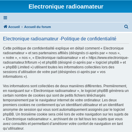
Electronique radioamateur
R
Accueil
Accueil du forum
e
Electronique radioamateur -Politique de confidentialité
c
h
Cette politique de confidentialité explique en détail comment « Electronique
radioamateur » et ses partenaires affiliés (désignés ci-après par « nous »,
e
« notre », « nos », « Electronique radioamateur » et « https://www.electronique-
r
radioamateur.fr/forum ») et phpBB (désigné ci-après par « logiciel phpBB » et
« phpBB Limited ») utilisent toutes les informations collectées lors des
c
sessions d’utilisation de votre part (désignées ci-après par « vos
h
informations »).
e
Vos informations sont collectées de deux manières différentes. Premièrement,
r
en naviguant sur « Electronique radioamateur », le logiciel phpBB génèrera un
certain nombre de cookies qui sont de petits fichiers téléchargés
temporairement par le navigateur internet de votre ordinateur. Les deux
premiers cookies ne contiennent qu’un identifiant utilisateur et un identifiant
anonyme de session qui vous sont automatiquement assignés par le logiciel
phpBB. Un troisième cookie sera créé lors de votre navigation sur les sujets de
« Electronique radioamateur », archivant de ce fait tous les sujets que vous
avez consultés et permettant d’améliorer votre confort de navigation en tant
qu’utilisateur.