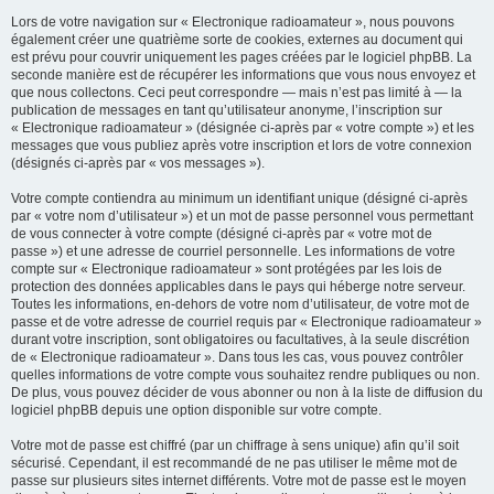
Lors de votre navigation sur « Electronique radioamateur », nous pouvons
également créer une quatrième sorte de cookies, externes au document qui
est prévu pour couvrir uniquement les pages créées par le logiciel phpBB. La
seconde manière est de récupérer les informations que vous nous envoyez et
que nous collectons. Ceci peut correspondre — mais n’est pas limité à — la
publication de messages en tant qu’utilisateur anonyme, l’inscription sur
« Electronique radioamateur » (désignée ci-après par « votre compte ») et les
messages que vous publiez après votre inscription et lors de votre connexion
(désignés ci-après par « vos messages »).
Votre compte contiendra au minimum un identifiant unique (désigné ci-après
par « votre nom d’utilisateur ») et un mot de passe personnel vous permettant
de vous connecter à votre compte (désigné ci-après par « votre mot de
passe ») et une adresse de courriel personnelle. Les informations de votre
compte sur « Electronique radioamateur » sont protégées par les lois de
protection des données applicables dans le pays qui héberge notre serveur.
Toutes les informations, en-dehors de votre nom d’utilisateur, de votre mot de
passe et de votre adresse de courriel requis par « Electronique radioamateur »
durant votre inscription, sont obligatoires ou facultatives, à la seule discrétion
de « Electronique radioamateur ». Dans tous les cas, vous pouvez contrôler
quelles informations de votre compte vous souhaitez rendre publiques ou non.
De plus, vous pouvez décider de vous abonner ou non à la liste de diffusion du
logiciel phpBB depuis une option disponible sur votre compte.
Votre mot de passe est chiffré (par un chiffrage à sens unique) afin qu’il soit
sécurisé. Cependant, il est recommandé de ne pas utiliser le même mot de
passe sur plusieurs sites internet différents. Votre mot de passe est le moyen