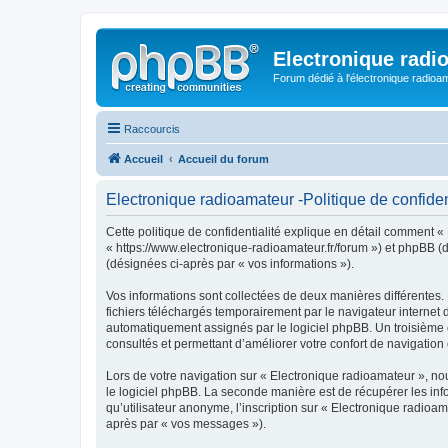
Electronique radi
Forum dédié à l'électronique radioam
Raccourcis
Accueil
Accueil du forum
Electronique radioamateur -Politique de confiden
Cette politique de confidentialité explique en détail comment « 
« https://www.electronique-radioamateur.fr/forum ») et phpBB (dé
(désignées ci-après par « vos informations »).
Vos informations sont collectées de deux manières différentes.
fichiers téléchargés temporairement par le navigateur internet 
automatiquement assignés par le logiciel phpBB. Un troisième co
consultés et permettant d’améliorer votre confort de navigation e
Lors de votre navigation sur « Electronique radioamateur », n
le logiciel phpBB. La seconde manière est de récupérer les in
qu’utilisateur anonyme, l’inscription sur « Electronique radioa
après par « vos messages »).