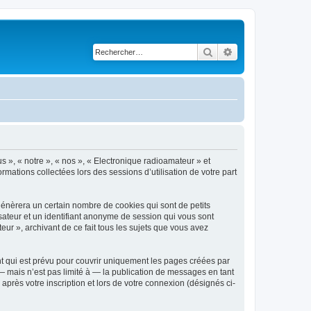
Rechercher
Recherche avancé
s », « notre », « nos », « Electronique radioamateur » et
rmations collectées lors des sessions d’utilisation de votre part
génèrera un certain nombre de cookies qui sont de petits
isateur et un identifiant anonyme de session qui vous sont
ur », archivant de ce fait tous les sujets que vous avez
t qui est prévu pour couvrir uniquement les pages créées par
 mais n’est pas limité à — la publication de messages en tant
après votre inscription et lors de votre connexion (désignés ci-