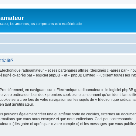
oamateur
ateur, les antennes, les composants et le matériel radio
tialité
Electronique radioamateur » et ses partenaires affiliés (désignés ci-après par « nou
signé ci-après par « logiciel phpBB » et « phpBB Limited ») utilisent toutes les info
 Premièrement, en naviguant sur « Electronique radioamateur », le logiciel phpBB 
de votre ordinateur. Les deux premiers cookies ne contiennent qu’un identifiant util
okie sera créé lors de votre navigation sur les sujets de « Electronique radioamate
n tant qu’utilisateur.
ous pouvons également créer une quatrième sorte de cookies, externes au documen
formations que vous nous envoyez et que nous collectons. Ceci peut correspondre —
mateur » (désignée ci-après par « votre compte ») et les messages que vous publiez 