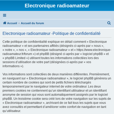
Electronique radioamateur
R
Accueil
Accueil du forum
e
Electronique radioamateur -Politique de confidentialité
c
h
Cette politique de confidentialité explique en détail comment « Electronique
radioamateur » et ses partenaires affiliés (désignés ci-après par « nous »,
e
« notre », « nos », « Electronique radioamateur » et « https://www.electronique-
r
radioamateur.fr/forum ») et phpBB (désigné ci-après par « logiciel phpBB » et
« phpBB Limited ») utilisent toutes les informations collectées lors des
c
sessions d’utilisation de votre part (désignées ci-après par « vos
h
informations »).
e
Vos informations sont collectées de deux manières différentes. Premièrement,
r
en naviguant sur « Electronique radioamateur », le logiciel phpBB génèrera un
certain nombre de cookies qui sont de petits fichiers téléchargés
temporairement par le navigateur internet de votre ordinateur. Les deux
premiers cookies ne contiennent qu’un identifiant utilisateur et un identifiant
anonyme de session qui vous sont automatiquement assignés par le logiciel
phpBB. Un troisième cookie sera créé lors de votre navigation sur les sujets de
« Electronique radioamateur », archivant de ce fait tous les sujets que vous
avez consultés et permettant d’améliorer votre confort de navigation en tant
qu’utilisateur.