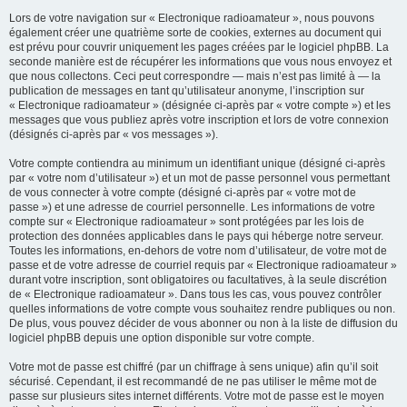
Lors de votre navigation sur « Electronique radioamateur », nous pouvons
également créer une quatrième sorte de cookies, externes au document qui
est prévu pour couvrir uniquement les pages créées par le logiciel phpBB. La
seconde manière est de récupérer les informations que vous nous envoyez et
que nous collectons. Ceci peut correspondre — mais n’est pas limité à — la
publication de messages en tant qu’utilisateur anonyme, l’inscription sur
« Electronique radioamateur » (désignée ci-après par « votre compte ») et les
messages que vous publiez après votre inscription et lors de votre connexion
(désignés ci-après par « vos messages »).
Votre compte contiendra au minimum un identifiant unique (désigné ci-après
par « votre nom d’utilisateur ») et un mot de passe personnel vous permettant
de vous connecter à votre compte (désigné ci-après par « votre mot de
passe ») et une adresse de courriel personnelle. Les informations de votre
compte sur « Electronique radioamateur » sont protégées par les lois de
protection des données applicables dans le pays qui héberge notre serveur.
Toutes les informations, en-dehors de votre nom d’utilisateur, de votre mot de
passe et de votre adresse de courriel requis par « Electronique radioamateur »
durant votre inscription, sont obligatoires ou facultatives, à la seule discrétion
de « Electronique radioamateur ». Dans tous les cas, vous pouvez contrôler
quelles informations de votre compte vous souhaitez rendre publiques ou non.
De plus, vous pouvez décider de vous abonner ou non à la liste de diffusion du
logiciel phpBB depuis une option disponible sur votre compte.
Votre mot de passe est chiffré (par un chiffrage à sens unique) afin qu’il soit
sécurisé. Cependant, il est recommandé de ne pas utiliser le même mot de
passe sur plusieurs sites internet différents. Votre mot de passe est le moyen