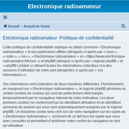
Electronique radioamateur
R
Accueil
Accueil du forum
e
Electronique radioamateur -Politique de confidentialité
c
h
Cette politique de confidentialité explique en détail comment « Electronique
radioamateur » et ses partenaires affiliés (désignés ci-après par « nous »,
e
« notre », « nos », « Electronique radioamateur » et « https://www.electronique-
r
radioamateur.fr/forum ») et phpBB (désigné ci-après par « logiciel phpBB » et
« phpBB Limited ») utilisent toutes les informations collectées lors des
c
sessions d’utilisation de votre part (désignées ci-après par « vos
h
informations »).
e
Vos informations sont collectées de deux manières différentes. Premièrement,
r
en naviguant sur « Electronique radioamateur », le logiciel phpBB génèrera un
certain nombre de cookies qui sont de petits fichiers téléchargés
temporairement par le navigateur internet de votre ordinateur. Les deux
premiers cookies ne contiennent qu’un identifiant utilisateur et un identifiant
anonyme de session qui vous sont automatiquement assignés par le logiciel
phpBB. Un troisième cookie sera créé lors de votre navigation sur les sujets de
« Electronique radioamateur », archivant de ce fait tous les sujets que vous
avez consultés et permettant d’améliorer votre confort de navigation en tant
qu’utilisateur.