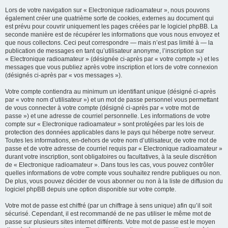
Lors de votre navigation sur « Electronique radioamateur », nous pouvons
également créer une quatrième sorte de cookies, externes au document qui
est prévu pour couvrir uniquement les pages créées par le logiciel phpBB. La
seconde manière est de récupérer les informations que vous nous envoyez et
que nous collectons. Ceci peut correspondre — mais n’est pas limité à — la
publication de messages en tant qu’utilisateur anonyme, l’inscription sur
« Electronique radioamateur » (désignée ci-après par « votre compte ») et les
messages que vous publiez après votre inscription et lors de votre connexion
(désignés ci-après par « vos messages »).
Votre compte contiendra au minimum un identifiant unique (désigné ci-après
par « votre nom d’utilisateur ») et un mot de passe personnel vous permettant
de vous connecter à votre compte (désigné ci-après par « votre mot de
passe ») et une adresse de courriel personnelle. Les informations de votre
compte sur « Electronique radioamateur » sont protégées par les lois de
protection des données applicables dans le pays qui héberge notre serveur.
Toutes les informations, en-dehors de votre nom d’utilisateur, de votre mot de
passe et de votre adresse de courriel requis par « Electronique radioamateur »
durant votre inscription, sont obligatoires ou facultatives, à la seule discrétion
de « Electronique radioamateur ». Dans tous les cas, vous pouvez contrôler
quelles informations de votre compte vous souhaitez rendre publiques ou non.
De plus, vous pouvez décider de vous abonner ou non à la liste de diffusion du
logiciel phpBB depuis une option disponible sur votre compte.
Votre mot de passe est chiffré (par un chiffrage à sens unique) afin qu’il soit
sécurisé. Cependant, il est recommandé de ne pas utiliser le même mot de
passe sur plusieurs sites internet différents. Votre mot de passe est le moyen