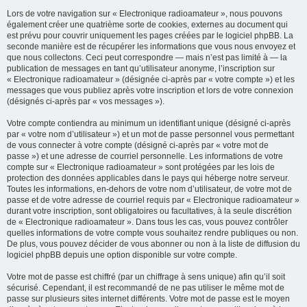
Lors de votre navigation sur « Electronique radioamateur », nous pouvons
également créer une quatrième sorte de cookies, externes au document qui
est prévu pour couvrir uniquement les pages créées par le logiciel phpBB. La
seconde manière est de récupérer les informations que vous nous envoyez et
que nous collectons. Ceci peut correspondre — mais n’est pas limité à — la
publication de messages en tant qu’utilisateur anonyme, l’inscription sur
« Electronique radioamateur » (désignée ci-après par « votre compte ») et les
messages que vous publiez après votre inscription et lors de votre connexion
(désignés ci-après par « vos messages »).
Votre compte contiendra au minimum un identifiant unique (désigné ci-après
par « votre nom d’utilisateur ») et un mot de passe personnel vous permettant
de vous connecter à votre compte (désigné ci-après par « votre mot de
passe ») et une adresse de courriel personnelle. Les informations de votre
compte sur « Electronique radioamateur » sont protégées par les lois de
protection des données applicables dans le pays qui héberge notre serveur.
Toutes les informations, en-dehors de votre nom d’utilisateur, de votre mot de
passe et de votre adresse de courriel requis par « Electronique radioamateur »
durant votre inscription, sont obligatoires ou facultatives, à la seule discrétion
de « Electronique radioamateur ». Dans tous les cas, vous pouvez contrôler
quelles informations de votre compte vous souhaitez rendre publiques ou non.
De plus, vous pouvez décider de vous abonner ou non à la liste de diffusion du
logiciel phpBB depuis une option disponible sur votre compte.
Votre mot de passe est chiffré (par un chiffrage à sens unique) afin qu’il soit
sécurisé. Cependant, il est recommandé de ne pas utiliser le même mot de
passe sur plusieurs sites internet différents. Votre mot de passe est le moyen