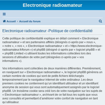
Electronique radioamateur
R
Accueil
Accueil du forum
e
Electronique radioamateur -Politique de confidentialité
c
h
Cette politique de confidentialité explique en détail comment « Electronique
radioamateur » et ses partenaires affiliés (désignés ci-après par « nous »,
e
« notre », « nos », « Electronique radioamateur » et « https://www.electronique-
r
radioamateur.fr/forum ») et phpBB (désigné ci-après par « logiciel phpBB » et
« phpBB Limited ») utilisent toutes les informations collectées lors des
c
sessions d’utilisation de votre part (désignées ci-après par « vos
h
informations »).
e
Vos informations sont collectées de deux manières différentes. Premièrement,
r
en naviguant sur « Electronique radioamateur », le logiciel phpBB génèrera un
certain nombre de cookies qui sont de petits fichiers téléchargés
temporairement par le navigateur internet de votre ordinateur. Les deux
premiers cookies ne contiennent qu’un identifiant utilisateur et un identifiant
anonyme de session qui vous sont automatiquement assignés par le logiciel
phpBB. Un troisième cookie sera créé lors de votre navigation sur les sujets de
« Electronique radioamateur », archivant de ce fait tous les sujets que vous
avez consultés et permettant d’améliorer votre confort de navigation en tant
qu’utilisateur.