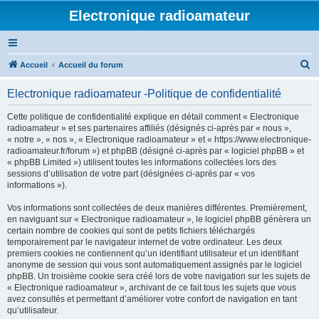
Electronique radioamateur
R
Accueil
Accueil du forum
e
Electronique radioamateur -Politique de confidentialité
c
h
Cette politique de confidentialité explique en détail comment « Electronique
radioamateur » et ses partenaires affiliés (désignés ci-après par « nous »,
e
« notre », « nos », « Electronique radioamateur » et « https://www.electronique-
r
radioamateur.fr/forum ») et phpBB (désigné ci-après par « logiciel phpBB » et
« phpBB Limited ») utilisent toutes les informations collectées lors des
c
sessions d’utilisation de votre part (désignées ci-après par « vos
h
informations »).
e
Vos informations sont collectées de deux manières différentes. Premièrement,
r
en naviguant sur « Electronique radioamateur », le logiciel phpBB génèrera un
certain nombre de cookies qui sont de petits fichiers téléchargés
temporairement par le navigateur internet de votre ordinateur. Les deux
premiers cookies ne contiennent qu’un identifiant utilisateur et un identifiant
anonyme de session qui vous sont automatiquement assignés par le logiciel
phpBB. Un troisième cookie sera créé lors de votre navigation sur les sujets de
« Electronique radioamateur », archivant de ce fait tous les sujets que vous
avez consultés et permettant d’améliorer votre confort de navigation en tant
qu’utilisateur.