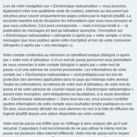
Lors de votre navigation sur « Electronique radioamateur », nous pouvons
également créer une quatrième sorte de cookies, externes au document qui
est prévu pour couvrir uniquement les pages créées par le logiciel phpBB. La
seconde manière est de récupérer les informations que vous nous envoyez et
que nous collectons. Ceci peut correspondre — mais n’est pas limité à — la
publication de messages en tant qu’utilisateur anonyme, l’inscription sur
« Electronique radioamateur » (désignée ci-après par « votre compte ») et les
messages que vous publiez après votre inscription et lors de votre connexion
(désignés ci-après par « vos messages »).
Votre compte contiendra au minimum un identifiant unique (désigné ci-après
par « votre nom d’utilisateur ») et un mot de passe personnel vous permettant
de vous connecter à votre compte (désigné ci-après par « votre mot de
passe ») et une adresse de courriel personnelle. Les informations de votre
compte sur « Electronique radioamateur » sont protégées par les lois de
protection des données applicables dans le pays qui héberge notre serveur.
Toutes les informations, en-dehors de votre nom d’utilisateur, de votre mot de
passe et de votre adresse de courriel requis par « Electronique radioamateur »
durant votre inscription, sont obligatoires ou facultatives, à la seule discrétion
de « Electronique radioamateur ». Dans tous les cas, vous pouvez contrôler
quelles informations de votre compte vous souhaitez rendre publiques ou non.
De plus, vous pouvez décider de vous abonner ou non à la liste de diffusion du
logiciel phpBB depuis une option disponible sur votre compte.
Votre mot de passe est chiffré (par un chiffrage à sens unique) afin qu’il soit
sécurisé. Cependant, il est recommandé de ne pas utiliser le même mot de
passe sur plusieurs sites internet différents. Votre mot de passe est le moyen