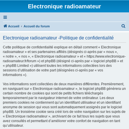
Electronique radioamateur
R
Accueil
Accueil du forum
e
Electronique radioamateur -Politique de confidentialité
c
h
Cette politique de confidentialité explique en détail comment « Electronique
radioamateur » et ses partenaires affiliés (désignés ci-après par « nous »,
e
« notre », « nos », « Electronique radioamateur » et « https://www.electronique-
r
radioamateur.fr/forum ») et phpBB (désigné ci-après par « logiciel phpBB » et
« phpBB Limited ») utilisent toutes les informations collectées lors des
c
sessions d’utilisation de votre part (désignées ci-après par « vos
h
informations »).
e
Vos informations sont collectées de deux manières différentes. Premièrement,
r
en naviguant sur « Electronique radioamateur », le logiciel phpBB génèrera un
certain nombre de cookies qui sont de petits fichiers téléchargés
temporairement par le navigateur internet de votre ordinateur. Les deux
premiers cookies ne contiennent qu’un identifiant utilisateur et un identifiant
anonyme de session qui vous sont automatiquement assignés par le logiciel
phpBB. Un troisième cookie sera créé lors de votre navigation sur les sujets de
« Electronique radioamateur », archivant de ce fait tous les sujets que vous
avez consultés et permettant d’améliorer votre confort de navigation en tant
qu’utilisateur.