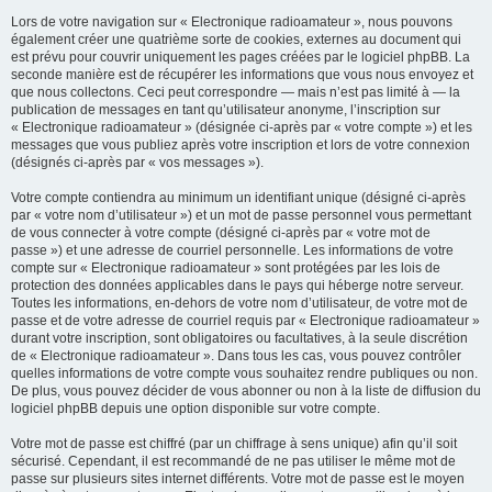
Lors de votre navigation sur « Electronique radioamateur », nous pouvons
également créer une quatrième sorte de cookies, externes au document qui
est prévu pour couvrir uniquement les pages créées par le logiciel phpBB. La
seconde manière est de récupérer les informations que vous nous envoyez et
que nous collectons. Ceci peut correspondre — mais n’est pas limité à — la
publication de messages en tant qu’utilisateur anonyme, l’inscription sur
« Electronique radioamateur » (désignée ci-après par « votre compte ») et les
messages que vous publiez après votre inscription et lors de votre connexion
(désignés ci-après par « vos messages »).
Votre compte contiendra au minimum un identifiant unique (désigné ci-après
par « votre nom d’utilisateur ») et un mot de passe personnel vous permettant
de vous connecter à votre compte (désigné ci-après par « votre mot de
passe ») et une adresse de courriel personnelle. Les informations de votre
compte sur « Electronique radioamateur » sont protégées par les lois de
protection des données applicables dans le pays qui héberge notre serveur.
Toutes les informations, en-dehors de votre nom d’utilisateur, de votre mot de
passe et de votre adresse de courriel requis par « Electronique radioamateur »
durant votre inscription, sont obligatoires ou facultatives, à la seule discrétion
de « Electronique radioamateur ». Dans tous les cas, vous pouvez contrôler
quelles informations de votre compte vous souhaitez rendre publiques ou non.
De plus, vous pouvez décider de vous abonner ou non à la liste de diffusion du
logiciel phpBB depuis une option disponible sur votre compte.
Votre mot de passe est chiffré (par un chiffrage à sens unique) afin qu’il soit
sécurisé. Cependant, il est recommandé de ne pas utiliser le même mot de
passe sur plusieurs sites internet différents. Votre mot de passe est le moyen