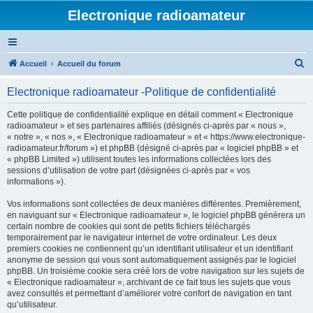
Electronique radioamateur
R
Accueil
Accueil du forum
e
Electronique radioamateur -Politique de confidentialité
c
h
Cette politique de confidentialité explique en détail comment « Electronique
radioamateur » et ses partenaires affiliés (désignés ci-après par « nous »,
e
« notre », « nos », « Electronique radioamateur » et « https://www.electronique-
r
radioamateur.fr/forum ») et phpBB (désigné ci-après par « logiciel phpBB » et
« phpBB Limited ») utilisent toutes les informations collectées lors des
c
sessions d’utilisation de votre part (désignées ci-après par « vos
h
informations »).
e
Vos informations sont collectées de deux manières différentes. Premièrement,
r
en naviguant sur « Electronique radioamateur », le logiciel phpBB génèrera un
certain nombre de cookies qui sont de petits fichiers téléchargés
temporairement par le navigateur internet de votre ordinateur. Les deux
premiers cookies ne contiennent qu’un identifiant utilisateur et un identifiant
anonyme de session qui vous sont automatiquement assignés par le logiciel
phpBB. Un troisième cookie sera créé lors de votre navigation sur les sujets de
« Electronique radioamateur », archivant de ce fait tous les sujets que vous
avez consultés et permettant d’améliorer votre confort de navigation en tant
qu’utilisateur.