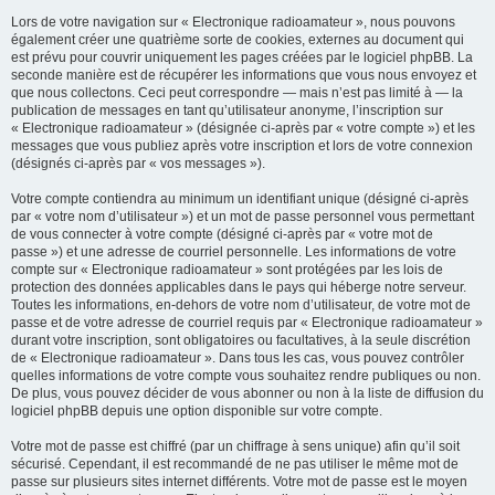
Lors de votre navigation sur « Electronique radioamateur », nous pouvons
également créer une quatrième sorte de cookies, externes au document qui
est prévu pour couvrir uniquement les pages créées par le logiciel phpBB. La
seconde manière est de récupérer les informations que vous nous envoyez et
que nous collectons. Ceci peut correspondre — mais n’est pas limité à — la
publication de messages en tant qu’utilisateur anonyme, l’inscription sur
« Electronique radioamateur » (désignée ci-après par « votre compte ») et les
messages que vous publiez après votre inscription et lors de votre connexion
(désignés ci-après par « vos messages »).
Votre compte contiendra au minimum un identifiant unique (désigné ci-après
par « votre nom d’utilisateur ») et un mot de passe personnel vous permettant
de vous connecter à votre compte (désigné ci-après par « votre mot de
passe ») et une adresse de courriel personnelle. Les informations de votre
compte sur « Electronique radioamateur » sont protégées par les lois de
protection des données applicables dans le pays qui héberge notre serveur.
Toutes les informations, en-dehors de votre nom d’utilisateur, de votre mot de
passe et de votre adresse de courriel requis par « Electronique radioamateur »
durant votre inscription, sont obligatoires ou facultatives, à la seule discrétion
de « Electronique radioamateur ». Dans tous les cas, vous pouvez contrôler
quelles informations de votre compte vous souhaitez rendre publiques ou non.
De plus, vous pouvez décider de vous abonner ou non à la liste de diffusion du
logiciel phpBB depuis une option disponible sur votre compte.
Votre mot de passe est chiffré (par un chiffrage à sens unique) afin qu’il soit
sécurisé. Cependant, il est recommandé de ne pas utiliser le même mot de
passe sur plusieurs sites internet différents. Votre mot de passe est le moyen