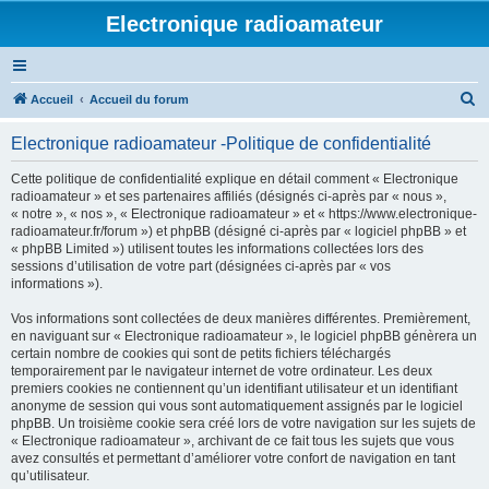
Electronique radioamateur
R
Accueil
Accueil du forum
e
Electronique radioamateur -Politique de confidentialité
c
h
Cette politique de confidentialité explique en détail comment « Electronique
radioamateur » et ses partenaires affiliés (désignés ci-après par « nous »,
e
« notre », « nos », « Electronique radioamateur » et « https://www.electronique-
r
radioamateur.fr/forum ») et phpBB (désigné ci-après par « logiciel phpBB » et
« phpBB Limited ») utilisent toutes les informations collectées lors des
c
sessions d’utilisation de votre part (désignées ci-après par « vos
h
informations »).
e
Vos informations sont collectées de deux manières différentes. Premièrement,
r
en naviguant sur « Electronique radioamateur », le logiciel phpBB génèrera un
certain nombre de cookies qui sont de petits fichiers téléchargés
temporairement par le navigateur internet de votre ordinateur. Les deux
premiers cookies ne contiennent qu’un identifiant utilisateur et un identifiant
anonyme de session qui vous sont automatiquement assignés par le logiciel
phpBB. Un troisième cookie sera créé lors de votre navigation sur les sujets de
« Electronique radioamateur », archivant de ce fait tous les sujets que vous
avez consultés et permettant d’améliorer votre confort de navigation en tant
qu’utilisateur.