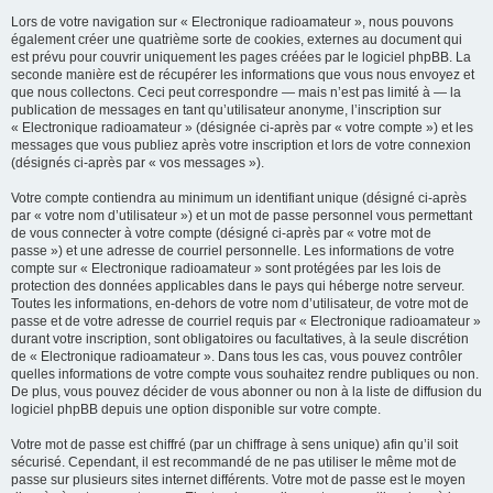
Lors de votre navigation sur « Electronique radioamateur », nous pouvons
également créer une quatrième sorte de cookies, externes au document qui
est prévu pour couvrir uniquement les pages créées par le logiciel phpBB. La
seconde manière est de récupérer les informations que vous nous envoyez et
que nous collectons. Ceci peut correspondre — mais n’est pas limité à — la
publication de messages en tant qu’utilisateur anonyme, l’inscription sur
« Electronique radioamateur » (désignée ci-après par « votre compte ») et les
messages que vous publiez après votre inscription et lors de votre connexion
(désignés ci-après par « vos messages »).
Votre compte contiendra au minimum un identifiant unique (désigné ci-après
par « votre nom d’utilisateur ») et un mot de passe personnel vous permettant
de vous connecter à votre compte (désigné ci-après par « votre mot de
passe ») et une adresse de courriel personnelle. Les informations de votre
compte sur « Electronique radioamateur » sont protégées par les lois de
protection des données applicables dans le pays qui héberge notre serveur.
Toutes les informations, en-dehors de votre nom d’utilisateur, de votre mot de
passe et de votre adresse de courriel requis par « Electronique radioamateur »
durant votre inscription, sont obligatoires ou facultatives, à la seule discrétion
de « Electronique radioamateur ». Dans tous les cas, vous pouvez contrôler
quelles informations de votre compte vous souhaitez rendre publiques ou non.
De plus, vous pouvez décider de vous abonner ou non à la liste de diffusion du
logiciel phpBB depuis une option disponible sur votre compte.
Votre mot de passe est chiffré (par un chiffrage à sens unique) afin qu’il soit
sécurisé. Cependant, il est recommandé de ne pas utiliser le même mot de
passe sur plusieurs sites internet différents. Votre mot de passe est le moyen