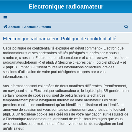
Electronique radioamateur
R
Accueil
Accueil du forum
e
Electronique radioamateur -Politique de confidentialité
c
h
Cette politique de confidentialité explique en détail comment « Electronique
radioamateur » et ses partenaires affiliés (désignés ci-après par « nous »,
e
« notre », « nos », « Electronique radioamateur » et « https://www.electronique-
r
radioamateur.fr/forum ») et phpBB (désigné ci-après par « logiciel phpBB » et
« phpBB Limited ») utilisent toutes les informations collectées lors des
c
sessions d’utilisation de votre part (désignées ci-après par « vos
h
informations »).
e
Vos informations sont collectées de deux manières différentes. Premièrement,
r
en naviguant sur « Electronique radioamateur », le logiciel phpBB génèrera un
certain nombre de cookies qui sont de petits fichiers téléchargés
temporairement par le navigateur internet de votre ordinateur. Les deux
premiers cookies ne contiennent qu’un identifiant utilisateur et un identifiant
anonyme de session qui vous sont automatiquement assignés par le logiciel
phpBB. Un troisième cookie sera créé lors de votre navigation sur les sujets de
« Electronique radioamateur », archivant de ce fait tous les sujets que vous
avez consultés et permettant d’améliorer votre confort de navigation en tant
qu’utilisateur.