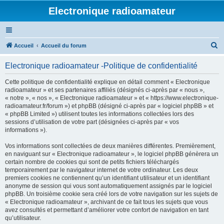
Electronique radioamateur
R
Accueil
Accueil du forum
e
Electronique radioamateur -Politique de confidentialité
c
h
Cette politique de confidentialité explique en détail comment « Electronique
radioamateur » et ses partenaires affiliés (désignés ci-après par « nous »,
e
« notre », « nos », « Electronique radioamateur » et « https://www.electronique-
r
radioamateur.fr/forum ») et phpBB (désigné ci-après par « logiciel phpBB » et
« phpBB Limited ») utilisent toutes les informations collectées lors des
c
sessions d’utilisation de votre part (désignées ci-après par « vos
h
informations »).
e
Vos informations sont collectées de deux manières différentes. Premièrement,
r
en naviguant sur « Electronique radioamateur », le logiciel phpBB génèrera un
certain nombre de cookies qui sont de petits fichiers téléchargés
temporairement par le navigateur internet de votre ordinateur. Les deux
premiers cookies ne contiennent qu’un identifiant utilisateur et un identifiant
anonyme de session qui vous sont automatiquement assignés par le logiciel
phpBB. Un troisième cookie sera créé lors de votre navigation sur les sujets de
« Electronique radioamateur », archivant de ce fait tous les sujets que vous
avez consultés et permettant d’améliorer votre confort de navigation en tant
qu’utilisateur.