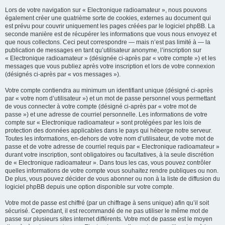
Lors de votre navigation sur « Electronique radioamateur », nous pouvons
également créer une quatrième sorte de cookies, externes au document qui
est prévu pour couvrir uniquement les pages créées par le logiciel phpBB. La
seconde manière est de récupérer les informations que vous nous envoyez et
que nous collectons. Ceci peut correspondre — mais n’est pas limité à — la
publication de messages en tant qu’utilisateur anonyme, l’inscription sur
« Electronique radioamateur » (désignée ci-après par « votre compte ») et les
messages que vous publiez après votre inscription et lors de votre connexion
(désignés ci-après par « vos messages »).
Votre compte contiendra au minimum un identifiant unique (désigné ci-après
par « votre nom d’utilisateur ») et un mot de passe personnel vous permettant
de vous connecter à votre compte (désigné ci-après par « votre mot de
passe ») et une adresse de courriel personnelle. Les informations de votre
compte sur « Electronique radioamateur » sont protégées par les lois de
protection des données applicables dans le pays qui héberge notre serveur.
Toutes les informations, en-dehors de votre nom d’utilisateur, de votre mot de
passe et de votre adresse de courriel requis par « Electronique radioamateur »
durant votre inscription, sont obligatoires ou facultatives, à la seule discrétion
de « Electronique radioamateur ». Dans tous les cas, vous pouvez contrôler
quelles informations de votre compte vous souhaitez rendre publiques ou non.
De plus, vous pouvez décider de vous abonner ou non à la liste de diffusion du
logiciel phpBB depuis une option disponible sur votre compte.
Votre mot de passe est chiffré (par un chiffrage à sens unique) afin qu’il soit
sécurisé. Cependant, il est recommandé de ne pas utiliser le même mot de
passe sur plusieurs sites internet différents. Votre mot de passe est le moyen