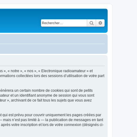
Rechercher
Recherche avancé
s », « notre », « nos », « Electronique radioamateur » et
rmations collectées lors des sessions d’utilisation de votre part
génèrera un certain nombre de cookies qui sont de petits
isateur et un identifiant anonyme de session qui vous sont
ur », archivant de ce fait tous les sujets que vous avez
t qui est prévu pour couvrir uniquement les pages créées par
 mais n’est pas limité à — la publication de messages en tant
après votre inscription et lors de votre connexion (désignés ci-