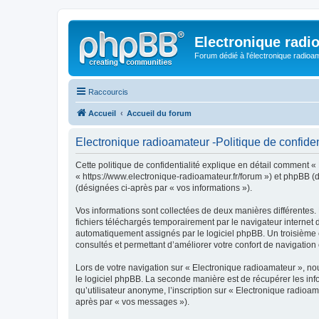
Electronique radi
Forum dédié à l'électronique radioam
Raccourcis
Accueil
Accueil du forum
Electronique radioamateur -Politique de confiden
Cette politique de confidentialité explique en détail comment « 
« https://www.electronique-radioamateur.fr/forum ») et phpBB (dé
(désignées ci-après par « vos informations »).
Vos informations sont collectées de deux manières différentes.
fichiers téléchargés temporairement par le navigateur internet 
automatiquement assignés par le logiciel phpBB. Un troisième co
consultés et permettant d’améliorer votre confort de navigation e
Lors de votre navigation sur « Electronique radioamateur », n
le logiciel phpBB. La seconde manière est de récupérer les in
qu’utilisateur anonyme, l’inscription sur « Electronique radioa
après par « vos messages »).