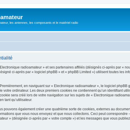
oamateur
ateur, les antennes, les composants et le matériel radio
tialité
Electronique radioamateur » et ses partenaires affiliés (désignés ci-après par « nou
signé ci-après par « logiciel phpBB » et « phpBB Limited ») utilisent toutes les info
 Premièrement, en naviguant sur « Electronique radioamateur », le logiciel phpBB 
de votre ordinateur. Les deux premiers cookies ne contiennent qu’un identifiant util
okie sera créé lors de votre navigation sur les sujets de « Electronique radioamate
n tant qu’utilisateur.
ous pouvons également créer une quatrième sorte de cookies, externes au documen
formations que vous nous envoyez et que nous collectons. Ceci peut correspondre —
mateur » (désignée ci-après par « votre compte ») et les messages que vous publiez 