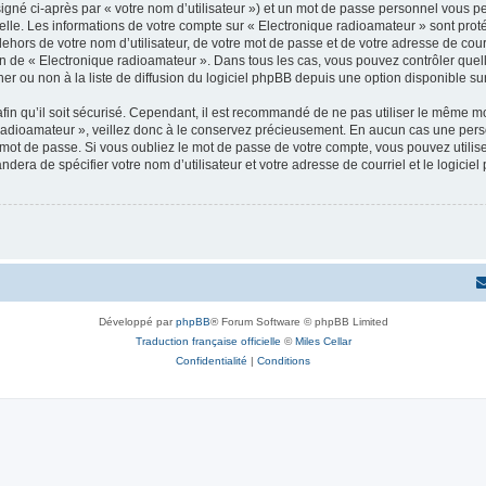
igné ci-après par « votre nom d’utilisateur ») et un mot de passe personnel vous p
elle. Les informations de votre compte sur « Electronique radioamateur » sont pro
dehors de votre nom d’utilisateur, de votre mot de passe et de votre adresse de cou
rétion de « Electronique radioamateur ». Dans tous les cas, vous pouvez contrôler qu
 ou non à la liste de diffusion du logiciel phpBB depuis une option disponible su
afin qu’il soit sécurisé. Cependant, il est recommandé de ne pas utiliser le même mot
radioamateur », veillez donc à le conservez précieusement. En aucun cas une pers
 mot de passe. Si vous oubliez le mot de passe de votre compte, vous pouvez utilis
andera de spécifier votre nom d’utilisateur et votre adresse de courriel et le logi
Développé par
phpBB
® Forum Software © phpBB Limited
Traduction française officielle
©
Miles Cellar
Confidentialité
|
Conditions