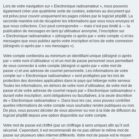
Lors de votre navigation sur « Electronique radioamateur », nous pouvons
également créer une quatrième sorte de cookies, externes au document qui
est prévu pour couvrir uniquement les pages créées par le logiciel phpBB. La
seconde manière est de récupérer les informations que vous nous envoyez et
que nous collectons. Ceci peut correspondre — mais n’est pas limité à — la
publication de messages en tant qu’utilisateur anonyme, l’inscription sur
« Electronique radioamateur » (désignée ci-après par « votre compte ») et les
messages que vous publiez après votre inscription et lors de votre connexion
(désignés ci-après par « vos messages »).
Votre compte contiendra au minimum un identifiant unique (désigné ci-après
par « votre nom d’utilisateur ») et un mot de passe personnel vous permettant
de vous connecter à votre compte (désigné ci-après par « votre mot de
passe ») et une adresse de courriel personnelle. Les informations de votre
compte sur « Electronique radioamateur » sont protégées par les lois de
protection des données applicables dans le pays qui héberge notre serveur.
Toutes les informations, en-dehors de votre nom d’utilisateur, de votre mot de
passe et de votre adresse de courriel requis par « Electronique radioamateur »
durant votre inscription, sont obligatoires ou facultatives, à la seule discrétion
de « Electronique radioamateur ». Dans tous les cas, vous pouvez contrôler
quelles informations de votre compte vous souhaitez rendre publiques ou non.
De plus, vous pouvez décider de vous abonner ou non à la liste de diffusion du
logiciel phpBB depuis une option disponible sur votre compte.
Votre mot de passe est chiffré (par un chiffrage à sens unique) afin qu’il soit
sécurisé. Cependant, il est recommandé de ne pas utiliser le même mot de
passe sur plusieurs sites internet différents. Votre mot de passe est le moyen