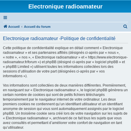
Electronique radioamateur
R
Accueil
Accueil du forum
e
Electronique radioamateur -Politique de confidentialité
c
h
Cette politique de confidentialité explique en détail comment « Electronique
radioamateur » et ses partenaires affiliés (désignés ci-après par « nous »,
e
« notre », « nos », « Electronique radioamateur » et « https://www.electronique-
r
radioamateur.fr/forum ») et phpBB (désigné ci-après par « logiciel phpBB » et
« phpBB Limited ») utilisent toutes les informations collectées lors des
c
sessions d’utilisation de votre part (désignées ci-après par « vos
h
informations »).
e
Vos informations sont collectées de deux manières différentes. Premièrement,
r
en naviguant sur « Electronique radioamateur », le logiciel phpBB génèrera un
certain nombre de cookies qui sont de petits fichiers téléchargés
temporairement par le navigateur internet de votre ordinateur. Les deux
premiers cookies ne contiennent qu’un identifiant utilisateur et un identifiant
anonyme de session qui vous sont automatiquement assignés par le logiciel
phpBB. Un troisième cookie sera créé lors de votre navigation sur les sujets de
« Electronique radioamateur », archivant de ce fait tous les sujets que vous
avez consultés et permettant d’améliorer votre confort de navigation en tant
qu’utilisateur.