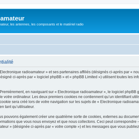
oamateur
ateur, les antennes, les composants et le matériel radio
tialité
Electronique radioamateur » et ses partenaires affiliés (désignés ci-après par « nou
signé ci-après par « logiciel phpBB » et « phpBB Limited ») utilisent toutes les info
 Premièrement, en naviguant sur « Electronique radioamateur », le logiciel phpBB 
de votre ordinateur. Les deux premiers cookies ne contiennent qu’un identifiant util
okie sera créé lors de votre navigation sur les sujets de « Electronique radioamate
n tant qu’utilisateur.
ous pouvons également créer une quatrième sorte de cookies, externes au documen
formations que vous nous envoyez et que nous collectons. Ceci peut correspondre —
mateur » (désignée ci-après par « votre compte ») et les messages que vous publiez 