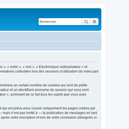
Rechercher
Recherche avancé
s », « notre », « nos », « Electronique radioamateur » et
rmations collectées lors des sessions d’utilisation de votre part
génèrera un certain nombre de cookies qui sont de petits
isateur et un identifiant anonyme de session qui vous sont
ur », archivant de ce fait tous les sujets que vous avez
t qui est prévu pour couvrir uniquement les pages créées par
 mais n’est pas limité à — la publication de messages en tant
après votre inscription et lors de votre connexion (désignés ci-