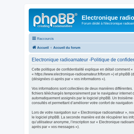
Electronique radi
Forum dédié à l'électronique radioam
Raccourcis
Accueil
Accueil du forum
Electronique radioamateur -Politique de confiden
Cette politique de confidentialité explique en détail comment « 
« https://www.electronique-radioamateur.fr/forum ») et phpBB (dé
(désignées ci-après par « vos informations »).
Vos informations sont collectées de deux manières différentes.
fichiers téléchargés temporairement par le navigateur internet 
automatiquement assignés par le logiciel phpBB. Un troisième co
consultés et permettant d’améliorer votre confort de navigation e
Lors de votre navigation sur « Electronique radioamateur », n
le logiciel phpBB. La seconde manière est de récupérer les in
qu’utilisateur anonyme, l’inscription sur « Electronique radioa
après par « vos messages »).