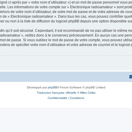
igné ci-après par « votre nom d’utilisateur ») et un mot de passe personnel vous p
elle. Les informations de votre compte sur « Electronique radioamateur » sont pro
dehors de votre nom d’utilisateur, de votre mot de passe et de votre adresse de cou
rétion de « Electronique radioamateur ». Dans tous les cas, vous pouvez contrôler qu
 ou non à la liste de diffusion du logiciel phpBB depuis une option disponible su
afin qu’il soit sécurisé. Cependant, il est recommandé de ne pas utiliser le même mot
radioamateur », veillez donc à le conservez précieusement. En aucun cas une pers
 mot de passe. Si vous oubliez le mot de passe de votre compte, vous pouvez utilis
andera de spécifier votre nom d’utilisateur et votre adresse de courriel et le logi
Développé par
phpBB
® Forum Software © phpBB Limited
Traduction française officielle
©
Miles Cellar
Confidentialité
|
Conditions