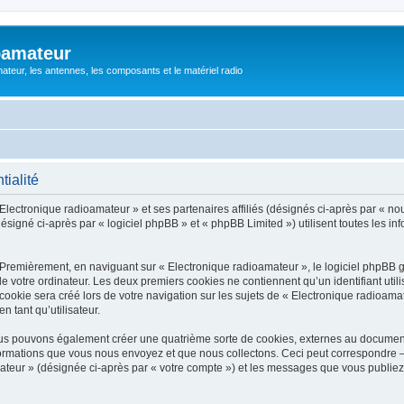
oamateur
ateur, les antennes, les composants et le matériel radio
tialité
Electronique radioamateur » et ses partenaires affiliés (désignés ci-après par « nou
signé ci-après par « logiciel phpBB » et « phpBB Limited ») utilisent toutes les info
 Premièrement, en naviguant sur « Electronique radioamateur », le logiciel phpBB 
de votre ordinateur. Les deux premiers cookies ne contiennent qu’un identifiant util
okie sera créé lors de votre navigation sur les sujets de « Electronique radioamate
n tant qu’utilisateur.
ous pouvons également créer une quatrième sorte de cookies, externes au documen
formations que vous nous envoyez et que nous collectons. Ceci peut correspondre —
mateur » (désignée ci-après par « votre compte ») et les messages que vous publiez 