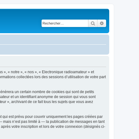
Rechercher
Recherche avancé
s », « notre », « nos », « Electronique radioamateur » et
rmations collectées lors des sessions d’utilisation de votre part
génèrera un certain nombre de cookies qui sont de petits
isateur et un identifiant anonyme de session qui vous sont
ur », archivant de ce fait tous les sujets que vous avez
t qui est prévu pour couvrir uniquement les pages créées par
 mais n’est pas limité à — la publication de messages en tant
après votre inscription et lors de votre connexion (désignés ci-