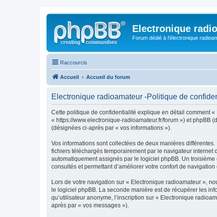
Electronique radi
Forum dédié à l'électronique radioam
Raccourcis
Accueil
Accueil du forum
Electronique radioamateur -Politique de confiden
Cette politique de confidentialité explique en détail comment « 
« https://www.electronique-radioamateur.fr/forum ») et phpBB (dé
(désignées ci-après par « vos informations »).
Vos informations sont collectées de deux manières différentes.
fichiers téléchargés temporairement par le navigateur internet 
automatiquement assignés par le logiciel phpBB. Un troisième co
consultés et permettant d’améliorer votre confort de navigation e
Lors de votre navigation sur « Electronique radioamateur », n
le logiciel phpBB. La seconde manière est de récupérer les in
qu’utilisateur anonyme, l’inscription sur « Electronique radioa
après par « vos messages »).