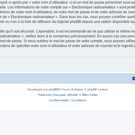
igné ci-après par « votre nom d’utilisateur ») et un mot de passe personnel vous p
elle. Les informations de votre compte sur « Electronique radioamateur » sont pro
dehors de votre nom d’utilisateur, de votre mot de passe et de votre adresse de cou
rétion de « Electronique radioamateur ». Dans tous les cas, vous pouvez contrôler qu
 ou non à la liste de diffusion du logiciel phpBB depuis une option disponible su
afin qu’il soit sécurisé. Cependant, il est recommandé de ne pas utiliser le même mot
radioamateur », veillez donc à le conservez précieusement. En aucun cas une pers
 mot de passe. Si vous oubliez le mot de passe de votre compte, vous pouvez utilis
andera de spécifier votre nom d’utilisateur et votre adresse de courriel et le logi
Développé par
phpBB
® Forum Software © phpBB Limited
Traduction française officielle
©
Miles Cellar
Confidentialité
|
Conditions