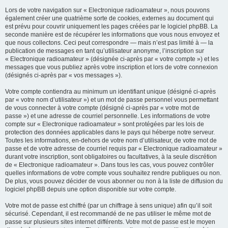
Lors de votre navigation sur « Electronique radioamateur », nous pouvons
également créer une quatrième sorte de cookies, externes au document qui
est prévu pour couvrir uniquement les pages créées par le logiciel phpBB. La
seconde manière est de récupérer les informations que vous nous envoyez et
que nous collectons. Ceci peut correspondre — mais n’est pas limité à — la
publication de messages en tant qu’utilisateur anonyme, l’inscription sur
« Electronique radioamateur » (désignée ci-après par « votre compte ») et les
messages que vous publiez après votre inscription et lors de votre connexion
(désignés ci-après par « vos messages »).
Votre compte contiendra au minimum un identifiant unique (désigné ci-après
par « votre nom d’utilisateur ») et un mot de passe personnel vous permettant
de vous connecter à votre compte (désigné ci-après par « votre mot de
passe ») et une adresse de courriel personnelle. Les informations de votre
compte sur « Electronique radioamateur » sont protégées par les lois de
protection des données applicables dans le pays qui héberge notre serveur.
Toutes les informations, en-dehors de votre nom d’utilisateur, de votre mot de
passe et de votre adresse de courriel requis par « Electronique radioamateur »
durant votre inscription, sont obligatoires ou facultatives, à la seule discrétion
de « Electronique radioamateur ». Dans tous les cas, vous pouvez contrôler
quelles informations de votre compte vous souhaitez rendre publiques ou non.
De plus, vous pouvez décider de vous abonner ou non à la liste de diffusion du
logiciel phpBB depuis une option disponible sur votre compte.
Votre mot de passe est chiffré (par un chiffrage à sens unique) afin qu’il soit
sécurisé. Cependant, il est recommandé de ne pas utiliser le même mot de
passe sur plusieurs sites internet différents. Votre mot de passe est le moyen