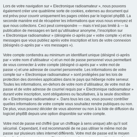
Lors de votre navigation sur « Electronique radioamateur », nous pouvons
également créer une quatrième sorte de cookies, externes au document qui
est prévu pour couvrir uniquement les pages créées par le logiciel phpBB. La
seconde manière est de récupérer les informations que vous nous envoyez et
que nous collectons. Ceci peut correspondre — mais n’est pas limité à — la
publication de messages en tant qu’utilisateur anonyme, l’inscription sur
« Electronique radioamateur » (désignée ci-après par « votre compte ») et les
messages que vous publiez après votre inscription et lors de votre connexion
(désignés ci-après par « vos messages »).
Votre compte contiendra au minimum un identifiant unique (désigné ci-après
par « votre nom d’utilisateur ») et un mot de passe personnel vous permettant
de vous connecter à votre compte (désigné ci-après par « votre mot de
passe ») et une adresse de courriel personnelle. Les informations de votre
compte sur « Electronique radioamateur » sont protégées par les lois de
protection des données applicables dans le pays qui héberge notre serveur.
Toutes les informations, en-dehors de votre nom d’utilisateur, de votre mot de
passe et de votre adresse de courriel requis par « Electronique radioamateur »
durant votre inscription, sont obligatoires ou facultatives, à la seule discrétion
de « Electronique radioamateur ». Dans tous les cas, vous pouvez contrôler
quelles informations de votre compte vous souhaitez rendre publiques ou non.
De plus, vous pouvez décider de vous abonner ou non à la liste de diffusion du
logiciel phpBB depuis une option disponible sur votre compte.
Votre mot de passe est chiffré (par un chiffrage à sens unique) afin qu’il soit
sécurisé. Cependant, il est recommandé de ne pas utiliser le même mot de
passe sur plusieurs sites internet différents. Votre mot de passe est le moyen