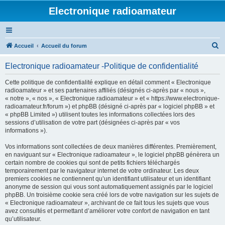
Electronique radioamateur
R
Accueil
Accueil du forum
e
Electronique radioamateur -Politique de confidentialité
c
h
Cette politique de confidentialité explique en détail comment « Electronique
radioamateur » et ses partenaires affiliés (désignés ci-après par « nous »,
e
« notre », « nos », « Electronique radioamateur » et « https://www.electronique-
r
radioamateur.fr/forum ») et phpBB (désigné ci-après par « logiciel phpBB » et
« phpBB Limited ») utilisent toutes les informations collectées lors des
c
sessions d’utilisation de votre part (désignées ci-après par « vos
h
informations »).
e
Vos informations sont collectées de deux manières différentes. Premièrement,
r
en naviguant sur « Electronique radioamateur », le logiciel phpBB génèrera un
certain nombre de cookies qui sont de petits fichiers téléchargés
temporairement par le navigateur internet de votre ordinateur. Les deux
premiers cookies ne contiennent qu’un identifiant utilisateur et un identifiant
anonyme de session qui vous sont automatiquement assignés par le logiciel
phpBB. Un troisième cookie sera créé lors de votre navigation sur les sujets de
« Electronique radioamateur », archivant de ce fait tous les sujets que vous
avez consultés et permettant d’améliorer votre confort de navigation en tant
qu’utilisateur.