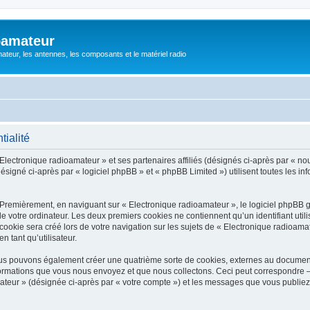
oamateur
ateur, les antennes, les composants et le matériel radio
tialité
Electronique radioamateur » et ses partenaires affiliés (désignés ci-après par « nou
signé ci-après par « logiciel phpBB » et « phpBB Limited ») utilisent toutes les info
 Premièrement, en naviguant sur « Electronique radioamateur », le logiciel phpBB 
de votre ordinateur. Les deux premiers cookies ne contiennent qu’un identifiant util
okie sera créé lors de votre navigation sur les sujets de « Electronique radioamate
n tant qu’utilisateur.
ous pouvons également créer une quatrième sorte de cookies, externes au documen
formations que vous nous envoyez et que nous collectons. Ceci peut correspondre —
mateur » (désignée ci-après par « votre compte ») et les messages que vous publiez 