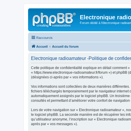
Electronique radi
Forum dédié à l'électronique radioam
Raccourcis
Accueil
Accueil du forum
Electronique radioamateur -Politique de confiden
Cette politique de confidentialité explique en détail comment « 
« https://www.electronique-radioamateur.fr/forum ») et phpBB (dé
(désignées ci-après par « vos informations »).
Vos informations sont collectées de deux manières différentes.
fichiers téléchargés temporairement par le navigateur internet 
automatiquement assignés par le logiciel phpBB. Un troisième co
consultés et permettant d’améliorer votre confort de navigation e
Lors de votre navigation sur « Electronique radioamateur », n
le logiciel phpBB. La seconde manière est de récupérer les in
qu’utilisateur anonyme, l’inscription sur « Electronique radioa
après par « vos messages »).