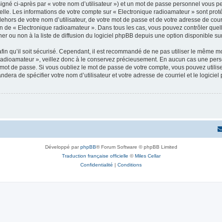
igné ci-après par « votre nom d’utilisateur ») et un mot de passe personnel vous p
elle. Les informations de votre compte sur « Electronique radioamateur » sont pro
dehors de votre nom d’utilisateur, de votre mot de passe et de votre adresse de cou
rétion de « Electronique radioamateur ». Dans tous les cas, vous pouvez contrôler qu
 ou non à la liste de diffusion du logiciel phpBB depuis une option disponible su
afin qu’il soit sécurisé. Cependant, il est recommandé de ne pas utiliser le même mot
radioamateur », veillez donc à le conservez précieusement. En aucun cas une pers
 mot de passe. Si vous oubliez le mot de passe de votre compte, vous pouvez utilis
andera de spécifier votre nom d’utilisateur et votre adresse de courriel et le logi
Développé par
phpBB
® Forum Software © phpBB Limited
Traduction française officielle
©
Miles Cellar
Confidentialité
|
Conditions