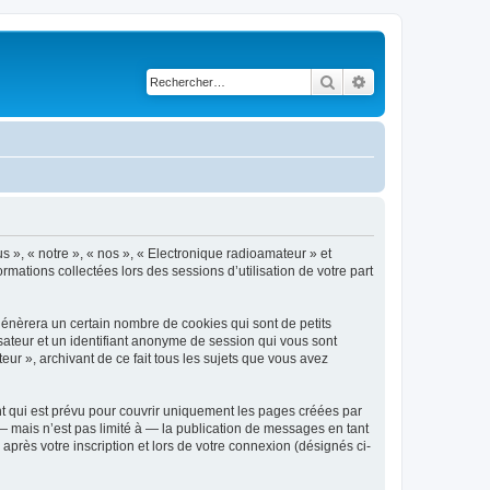
Rechercher
Recherche avancé
s », « notre », « nos », « Electronique radioamateur » et
rmations collectées lors des sessions d’utilisation de votre part
génèrera un certain nombre de cookies qui sont de petits
isateur et un identifiant anonyme de session qui vous sont
ur », archivant de ce fait tous les sujets que vous avez
t qui est prévu pour couvrir uniquement les pages créées par
 mais n’est pas limité à — la publication de messages en tant
après votre inscription et lors de votre connexion (désignés ci-