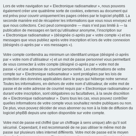
Lors de votre navigation sur « Electronique radioamateur », nous pouvons
également créer une quatrième sorte de cookies, externes au document qui
est prévu pour couvrir uniquement les pages créées par le logiciel phpBB. La
seconde manière est de récupérer les informations que vous nous envoyez et
que nous collectons. Ceci peut correspondre — mais n’est pas limité à — la
publication de messages en tant qu’utilisateur anonyme, l’inscription sur
« Electronique radioamateur » (désignée ci-après par « votre compte ») et les
messages que vous publiez après votre inscription et lors de votre connexion
(désignés ci-après par « vos messages »).
Votre compte contiendra au minimum un identifiant unique (désigné ci-après
par « votre nom d’utilisateur ») et un mot de passe personnel vous permettant
de vous connecter à votre compte (désigné ci-après par « votre mot de
passe ») et une adresse de courriel personnelle. Les informations de votre
compte sur « Electronique radioamateur » sont protégées par les lois de
protection des données applicables dans le pays qui héberge notre serveur.
Toutes les informations, en-dehors de votre nom d’utilisateur, de votre mot de
passe et de votre adresse de courriel requis par « Electronique radioamateur »
durant votre inscription, sont obligatoires ou facultatives, à la seule discrétion
de « Electronique radioamateur ». Dans tous les cas, vous pouvez contrôler
quelles informations de votre compte vous souhaitez rendre publiques ou non.
De plus, vous pouvez décider de vous abonner ou non à la liste de diffusion du
logiciel phpBB depuis une option disponible sur votre compte.
Votre mot de passe est chiffré (par un chiffrage à sens unique) afin qu’il soit
sécurisé. Cependant, il est recommandé de ne pas utiliser le même mot de
passe sur plusieurs sites internet différents. Votre mot de passe est le moyen