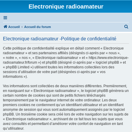
Electronique radioamateur
R
Accueil
Accueil du forum
e
Electronique radioamateur -Politique de confidentialité
c
h
Cette politique de confidentialité explique en détail comment « Electronique
radioamateur » et ses partenaires affiliés (désignés ci-après par « nous »,
e
« notre », « nos », « Electronique radioamateur » et « https://www.electronique-
r
radioamateur.fr/forum ») et phpBB (désigné ci-après par « logiciel phpBB » et
« phpBB Limited ») utilisent toutes les informations collectées lors des
c
sessions d’utilisation de votre part (désignées ci-après par « vos
h
informations »).
e
Vos informations sont collectées de deux manières différentes. Premièrement,
r
en naviguant sur « Electronique radioamateur », le logiciel phpBB génèrera un
certain nombre de cookies qui sont de petits fichiers téléchargés
temporairement par le navigateur internet de votre ordinateur. Les deux
premiers cookies ne contiennent qu’un identifiant utilisateur et un identifiant
anonyme de session qui vous sont automatiquement assignés par le logiciel
phpBB. Un troisième cookie sera créé lors de votre navigation sur les sujets de
« Electronique radioamateur », archivant de ce fait tous les sujets que vous
avez consultés et permettant d’améliorer votre confort de navigation en tant
qu’utilisateur.