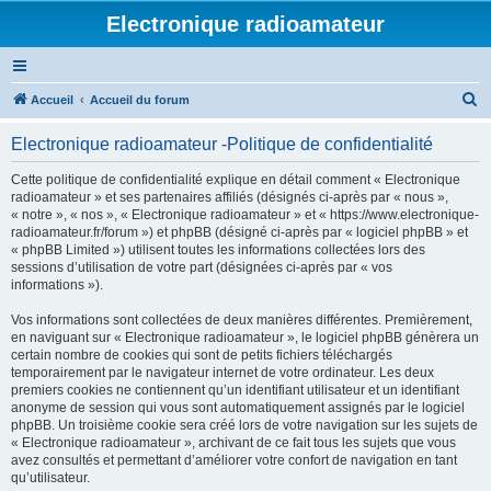
Electronique radioamateur
R
Accueil
Accueil du forum
e
Electronique radioamateur -Politique de confidentialité
c
h
Cette politique de confidentialité explique en détail comment « Electronique
radioamateur » et ses partenaires affiliés (désignés ci-après par « nous »,
e
« notre », « nos », « Electronique radioamateur » et « https://www.electronique-
r
radioamateur.fr/forum ») et phpBB (désigné ci-après par « logiciel phpBB » et
« phpBB Limited ») utilisent toutes les informations collectées lors des
c
sessions d’utilisation de votre part (désignées ci-après par « vos
h
informations »).
e
Vos informations sont collectées de deux manières différentes. Premièrement,
r
en naviguant sur « Electronique radioamateur », le logiciel phpBB génèrera un
certain nombre de cookies qui sont de petits fichiers téléchargés
temporairement par le navigateur internet de votre ordinateur. Les deux
premiers cookies ne contiennent qu’un identifiant utilisateur et un identifiant
anonyme de session qui vous sont automatiquement assignés par le logiciel
phpBB. Un troisième cookie sera créé lors de votre navigation sur les sujets de
« Electronique radioamateur », archivant de ce fait tous les sujets que vous
avez consultés et permettant d’améliorer votre confort de navigation en tant
qu’utilisateur.