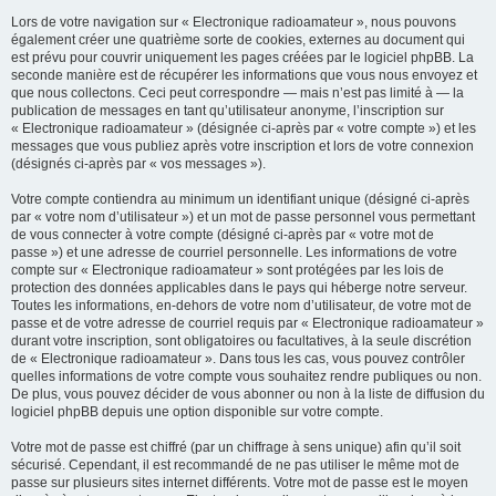
Lors de votre navigation sur « Electronique radioamateur », nous pouvons
également créer une quatrième sorte de cookies, externes au document qui
est prévu pour couvrir uniquement les pages créées par le logiciel phpBB. La
seconde manière est de récupérer les informations que vous nous envoyez et
que nous collectons. Ceci peut correspondre — mais n’est pas limité à — la
publication de messages en tant qu’utilisateur anonyme, l’inscription sur
« Electronique radioamateur » (désignée ci-après par « votre compte ») et les
messages que vous publiez après votre inscription et lors de votre connexion
(désignés ci-après par « vos messages »).
Votre compte contiendra au minimum un identifiant unique (désigné ci-après
par « votre nom d’utilisateur ») et un mot de passe personnel vous permettant
de vous connecter à votre compte (désigné ci-après par « votre mot de
passe ») et une adresse de courriel personnelle. Les informations de votre
compte sur « Electronique radioamateur » sont protégées par les lois de
protection des données applicables dans le pays qui héberge notre serveur.
Toutes les informations, en-dehors de votre nom d’utilisateur, de votre mot de
passe et de votre adresse de courriel requis par « Electronique radioamateur »
durant votre inscription, sont obligatoires ou facultatives, à la seule discrétion
de « Electronique radioamateur ». Dans tous les cas, vous pouvez contrôler
quelles informations de votre compte vous souhaitez rendre publiques ou non.
De plus, vous pouvez décider de vous abonner ou non à la liste de diffusion du
logiciel phpBB depuis une option disponible sur votre compte.
Votre mot de passe est chiffré (par un chiffrage à sens unique) afin qu’il soit
sécurisé. Cependant, il est recommandé de ne pas utiliser le même mot de
passe sur plusieurs sites internet différents. Votre mot de passe est le moyen