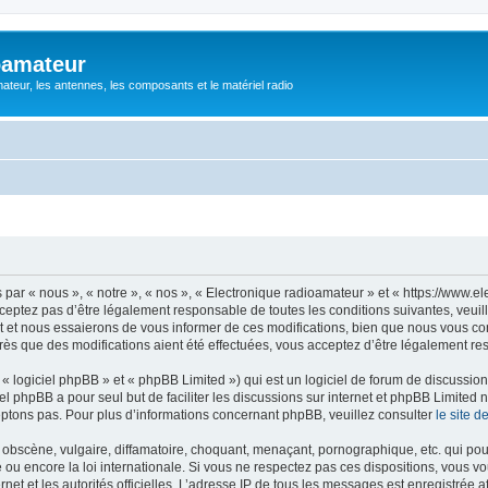
oamateur
ateur, les antennes, les composants et le matériel radio
ar « nous », « notre », « nos », « Electronique radioamateur » et « https://www.el
eptez pas d’être légalement responsable de toutes les conditions suivantes, veuill
et nous essaierons de vous informer de ces modifications, bien que nous vous cons
rès que des modifications aient été effectuées, vous acceptez d’être légalement re
 logiciel phpBB » et « phpBB Limited ») qui est un logiciel de forum de discussio
iel phpBB a pour seul but de faciliter les discussions sur internet et phpBB Limit
ptons pas. Pour plus d’informations concernant phpBB, veuillez consulter
le site 
obscène, vulgaire, diffamatoire, choquant, menaçant, pornographique, etc. qui pourr
 ou encore la loi internationale. Si vous ne respectez pas ces dispositions, vous v
ernet et les autorités officielles. L’adresse IP de tous les messages est enregistrée