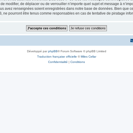
r, de modifier, de déplacer ou de verrouiller n’importe quel sujet et message à n’i
vous avez renseignées soient enregistrées dans notre base de données. Bien que ces
B, ne pourront être tenus comme responsables en cas de tentative de piratage inf
Développé par
phpBB
® Forum Software © phpBB Limited
Traduction française officielle
©
Miles Cellar
Confidentialité
|
Conditions