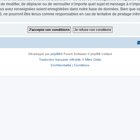
r, de modifier, de déplacer ou de verrouiller n’importe quel sujet et message à n’i
vous avez renseignées soient enregistrées dans notre base de données. Bien que ces
B, ne pourront être tenus comme responsables en cas de tentative de piratage inf
Développé par
phpBB
® Forum Software © phpBB Limited
Traduction française officielle
©
Miles Cellar
Confidentialité
|
Conditions