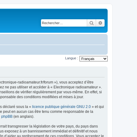
Rechercher
Recherche avancé
Langue :
ectronique-radioamateur.fr/forum »), vous acceptez d’être
ez ne pas utiliser et accéder à « Electronique radioamateur ».
eillons de vérifier régulièrement par vous-même. En effet, si
sponsable des conditions modifiées et mises à jour.
ns déclaré sous la «
licence publique générale GNU 2.0
» et qui
ed ne peut en aucun cas être tenu comme responsable de la
de phpBB
(en anglais).
ait transgresser la législation de votre pays, du pays dans
ous exposez à un bannissement immédiat et définitif et nous
 afin d’aider au renforcement de ces conditions. Vous acceptez le