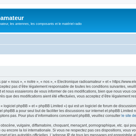
oamateur
ateur, les antennes, les composants et le matériel radio
ar « nous », « notre », « nos », « Electronique radioamateur » et « https://www.el
eptez pas d’être légalement responsable de toutes les conditions suivantes, veuill
et nous essaierons de vous informer de ces modifications, bien que nous vous cons
rès que des modifications aient été effectuées, vous acceptez d’être légalement re
 logiciel phpBB » et « phpBB Limited ») qui est un logiciel de forum de discussio
iel phpBB a pour seul but de faciliter les discussions sur internet et phpBB Limit
ptons pas. Pour plus d’informations concernant phpBB, veuillez consulter
le site 
obscène, vulgaire, diffamatoire, choquant, menaçant, pornographique, etc. qui pourr
 ou encore la loi internationale. Si vous ne respectez pas ces dispositions, vous v
ernet et les autorités officielles. L’adresse IP de tous les messages est enregistrée