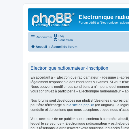
Electronique radi
Forum dédié à l'électronique radioam
FAQ
Raccourcis
Connexion
Accueil
Accueil du forum
Electronique radioamateur -Inscription
En accédant à « Electronique radioamateur » (désigné ci-après p
légalement responsable des conditions suivantes. Si vous n’acc
Nous pouvons modifier ces conditions à n’importe quel moment 
vous continuez à participer à « Electronique radioamateur » ap
Nos forums sont développés par phpBB (désignés ci-après par «
peut être téléchargé sur
le site de phpBB
(en anglais). Le logic
conduite et du contenu que nous acceptons et que nous n’acce
Vous acceptez de ne publier aucun contenu à caractère abusif, 
lequel le serveur de « Electronique radioamateur » est hébergé
nous réservons le droit d’avertir votre fournisseur d’accès à int