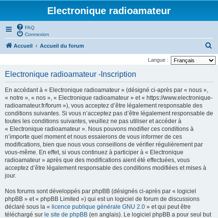
Electronique radioamateur
FAQ
Connexion
R
Accueil
Accueil du forum
e
Langue :
c
Electronique radioamateur -Inscription
h
En accédant à « Electronique radioamateur » (désigné ci-après par « nous »,
e
« notre », « nos », « Electronique radioamateur » et « https://www.electronique-
r
radioamateur.fr/forum »), vous acceptez d’être légalement responsable des
conditions suivantes. Si vous n’acceptez pas d’être légalement responsable de
c
toutes les conditions suivantes, veuillez ne pas utiliser et accéder à
h
« Electronique radioamateur ». Nous pouvons modifier ces conditions à
n’importe quel moment et nous essaierons de vous informer de ces
e
modifications, bien que nous vous conseillons de vérifier régulièrement par
r
vous-même. En effet, si vous continuez à participer à « Electronique
radioamateur » après que des modifications aient été effectuées, vous
acceptez d’être légalement responsable des conditions modifiées et mises à
jour.
Nos forums sont développés par phpBB (désignés ci-après par « logiciel
phpBB » et « phpBB Limited ») qui est un logiciel de forum de discussions
déclaré sous la «
licence publique générale GNU 2.0
» et qui peut être
téléchargé sur
le site de phpBB
(en anglais). Le logiciel phpBB a pour seul but