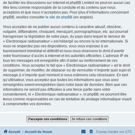
de faciliter les discussions sur internet et phpBB Limited ne peut en aucun cas
être tenu comme responsable de la conduite et du contenu que nous
acceptons et que nous n’acceptons pas. Pour plus d’informations concernant
phpBB, veuillez consulter
le site de phpBB
(en anglais).
Vous acceptez de ne publier aucun contenu à caractère abusif, obscène,
vulgaire, diffamatoire, choquant, menaçant, pornographique, etc. qui pourrait
transgresser la législation de votre pays, du pays dans lequel le serveur de
« Electronique radioamateur » est hébergé ou encore la loi internationale. Si
vous ne respectez pas ces dispositions, vous vous exposez à un
bannissement immédiat et définitif et nous nous réservons le droit d’avertir
votre fournisseur d’accès à internet et les autorités officielles. L’adresse IP de
tous les messages est enregistrée afin d’aider au renforcement de ces
conditions. Vous acceptez le fait que « Electronique radioamateur » ait le droit
de supprimer, de modifier, de déplacer ou de verrouiller n’importe quel sujet et
message à n’importe quel moment si nous estimons cela nécessaire. En tant
qu’utilisateur, vous acceptez que toutes les informations que vous avez
renseignées soient enregistrées dans notre base de données. Bien que ces
informations ne seront pas diffusées à une tierce partie sans votre
consentement, ni « Electronique radioamateur », ni phpBB, ne pourront être
tenus comme responsables en cas de tentative de piratage informatique visant
à compromettre vos données.
Accueil
Accueil du forum
Fuseau horaire sur
UTC