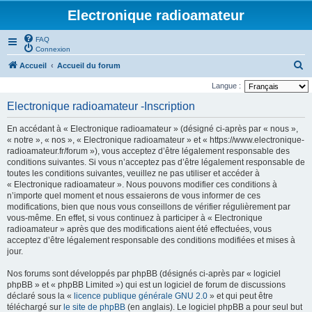
Electronique radioamateur
FAQ
Connexion
R
Accueil
Accueil du forum
e
Langue :
c
Electronique radioamateur -Inscription
h
En accédant à « Electronique radioamateur » (désigné ci-après par « nous »,
e
« notre », « nos », « Electronique radioamateur » et « https://www.electronique-
r
radioamateur.fr/forum »), vous acceptez d’être légalement responsable des
conditions suivantes. Si vous n’acceptez pas d’être légalement responsable de
c
toutes les conditions suivantes, veuillez ne pas utiliser et accéder à
h
« Electronique radioamateur ». Nous pouvons modifier ces conditions à
n’importe quel moment et nous essaierons de vous informer de ces
e
modifications, bien que nous vous conseillons de vérifier régulièrement par
r
vous-même. En effet, si vous continuez à participer à « Electronique
radioamateur » après que des modifications aient été effectuées, vous
acceptez d’être légalement responsable des conditions modifiées et mises à
jour.
Nos forums sont développés par phpBB (désignés ci-après par « logiciel
phpBB » et « phpBB Limited ») qui est un logiciel de forum de discussions
déclaré sous la «
licence publique générale GNU 2.0
» et qui peut être
téléchargé sur
le site de phpBB
(en anglais). Le logiciel phpBB a pour seul but