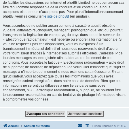
de faciliter les discussions sur internet et phpBB Limited ne peut en aucun cas
être tenu comme responsable de la conduite et du contenu que nous
acceptons et que nous n’acceptons pas. Pour plus d’informations concernant
phpBB, veuillez consulter
le site de phpBB
(en anglais).
Vous acceptez de ne publier aucun contenu à caractère abusif, obscène,
vulgaire, diffamatoire, choquant, menaçant, pornographique, etc. qui pourrait
transgresser la législation de votre pays, du pays dans lequel le serveur de
« Electronique radioamateur » est hébergé ou encore la loi internationale. Si
vous ne respectez pas ces dispositions, vous vous exposez à un
bannissement immédiat et définitif et nous nous réservons le droit d’avertir
votre fournisseur d’accès à internet et les autorités officielles. L’adresse IP de
tous les messages est enregistrée afin d’aider au renforcement de ces
conditions. Vous acceptez le fait que « Electronique radioamateur » ait le droit
de supprimer, de modifier, de déplacer ou de verrouiller n’importe quel sujet et
message à n’importe quel moment si nous estimons cela nécessaire. En tant
qu’utilisateur, vous acceptez que toutes les informations que vous avez
renseignées soient enregistrées dans notre base de données. Bien que ces
informations ne seront pas diffusées à une tierce partie sans votre
consentement, ni « Electronique radioamateur », ni phpBB, ne pourront être
tenus comme responsables en cas de tentative de piratage informatique visant
à compromettre vos données.
Accueil
Accueil du forum
Fuseau horaire sur
UTC