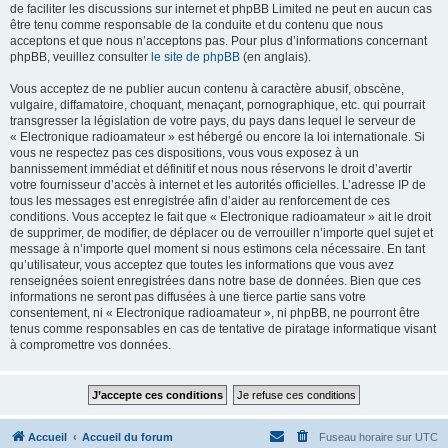
de faciliter les discussions sur internet et phpBB Limited ne peut en aucun cas
être tenu comme responsable de la conduite et du contenu que nous
acceptons et que nous n’acceptons pas. Pour plus d’informations concernant
phpBB, veuillez consulter
le site de phpBB
(en anglais).
Vous acceptez de ne publier aucun contenu à caractère abusif, obscène,
vulgaire, diffamatoire, choquant, menaçant, pornographique, etc. qui pourrait
transgresser la législation de votre pays, du pays dans lequel le serveur de
« Electronique radioamateur » est hébergé ou encore la loi internationale. Si
vous ne respectez pas ces dispositions, vous vous exposez à un
bannissement immédiat et définitif et nous nous réservons le droit d’avertir
votre fournisseur d’accès à internet et les autorités officielles. L’adresse IP de
tous les messages est enregistrée afin d’aider au renforcement de ces
conditions. Vous acceptez le fait que « Electronique radioamateur » ait le droit
de supprimer, de modifier, de déplacer ou de verrouiller n’importe quel sujet et
message à n’importe quel moment si nous estimons cela nécessaire. En tant
qu’utilisateur, vous acceptez que toutes les informations que vous avez
renseignées soient enregistrées dans notre base de données. Bien que ces
informations ne seront pas diffusées à une tierce partie sans votre
consentement, ni « Electronique radioamateur », ni phpBB, ne pourront être
tenus comme responsables en cas de tentative de piratage informatique visant
à compromettre vos données.
Accueil
Accueil du forum
Fuseau horaire sur
UTC