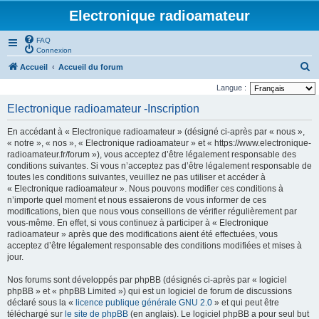
Electronique radioamateur
FAQ
Connexion
R
Accueil
Accueil du forum
e
Langue :
c
Electronique radioamateur -Inscription
h
En accédant à « Electronique radioamateur » (désigné ci-après par « nous »,
e
« notre », « nos », « Electronique radioamateur » et « https://www.electronique-
r
radioamateur.fr/forum »), vous acceptez d’être légalement responsable des
conditions suivantes. Si vous n’acceptez pas d’être légalement responsable de
c
toutes les conditions suivantes, veuillez ne pas utiliser et accéder à
h
« Electronique radioamateur ». Nous pouvons modifier ces conditions à
n’importe quel moment et nous essaierons de vous informer de ces
e
modifications, bien que nous vous conseillons de vérifier régulièrement par
r
vous-même. En effet, si vous continuez à participer à « Electronique
radioamateur » après que des modifications aient été effectuées, vous
acceptez d’être légalement responsable des conditions modifiées et mises à
jour.
Nos forums sont développés par phpBB (désignés ci-après par « logiciel
phpBB » et « phpBB Limited ») qui est un logiciel de forum de discussions
déclaré sous la «
licence publique générale GNU 2.0
» et qui peut être
téléchargé sur
le site de phpBB
(en anglais). Le logiciel phpBB a pour seul but