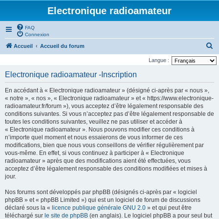
Electronique radioamateur
FAQ
Connexion
R
Accueil
Accueil du forum
e
Langue :
c
Electronique radioamateur -Inscription
h
En accédant à « Electronique radioamateur » (désigné ci-après par « nous »,
e
« notre », « nos », « Electronique radioamateur » et « https://www.electronique-
r
radioamateur.fr/forum »), vous acceptez d’être légalement responsable des
conditions suivantes. Si vous n’acceptez pas d’être légalement responsable de
c
toutes les conditions suivantes, veuillez ne pas utiliser et accéder à
h
« Electronique radioamateur ». Nous pouvons modifier ces conditions à
n’importe quel moment et nous essaierons de vous informer de ces
e
modifications, bien que nous vous conseillons de vérifier régulièrement par
r
vous-même. En effet, si vous continuez à participer à « Electronique
radioamateur » après que des modifications aient été effectuées, vous
acceptez d’être légalement responsable des conditions modifiées et mises à
jour.
Nos forums sont développés par phpBB (désignés ci-après par « logiciel
phpBB » et « phpBB Limited ») qui est un logiciel de forum de discussions
déclaré sous la «
licence publique générale GNU 2.0
» et qui peut être
téléchargé sur
le site de phpBB
(en anglais). Le logiciel phpBB a pour seul but