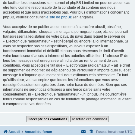
de faciliter les discussions sur internet et phpBB Limited ne peut en aucun cas
être tenu comme responsable de la conduite et du contenu que nous
acceptons et que nous n’acceptons pas. Pour plus d’informations concernant
phpBB, veuillez consulter
le site de phpBB
(en anglais).
Vous acceptez de ne publier aucun contenu à caractère abusif, obscène,
vulgaire, diffamatoire, choquant, menaçant, pornographique, etc. qui pourrait
transgresser la législation de votre pays, du pays dans lequel le serveur de
« Electronique radioamateur » est hébergé ou encore la loi internationale. Si
vous ne respectez pas ces dispositions, vous vous exposez à un
bannissement immédiat et définitif et nous nous réservons le droit d’avertir
votre fournisseur d’accès à internet et les autorités officielles. L’adresse IP de
tous les messages est enregistrée afin d’aider au renforcement de ces
conditions. Vous acceptez le fait que « Electronique radioamateur » ait le droit
de supprimer, de modifier, de déplacer ou de verrouiller n’importe quel sujet et
message à n’importe quel moment si nous estimons cela nécessaire. En tant
qu’utilisateur, vous acceptez que toutes les informations que vous avez
renseignées soient enregistrées dans notre base de données. Bien que ces
informations ne seront pas diffusées à une tierce partie sans votre
consentement, ni « Electronique radioamateur », ni phpBB, ne pourront être
tenus comme responsables en cas de tentative de piratage informatique visant
à compromettre vos données.
Accueil
Accueil du forum
Fuseau horaire sur
UTC