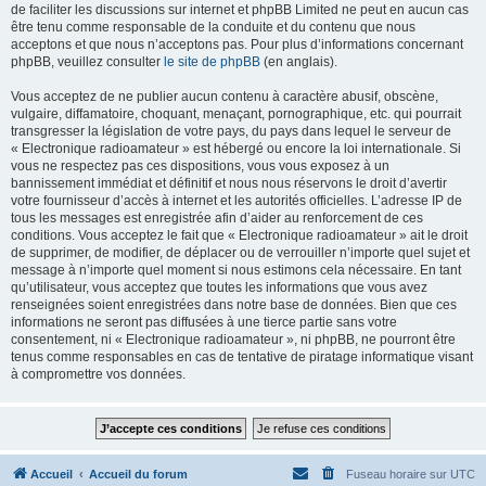
de faciliter les discussions sur internet et phpBB Limited ne peut en aucun cas
être tenu comme responsable de la conduite et du contenu que nous
acceptons et que nous n’acceptons pas. Pour plus d’informations concernant
phpBB, veuillez consulter
le site de phpBB
(en anglais).
Vous acceptez de ne publier aucun contenu à caractère abusif, obscène,
vulgaire, diffamatoire, choquant, menaçant, pornographique, etc. qui pourrait
transgresser la législation de votre pays, du pays dans lequel le serveur de
« Electronique radioamateur » est hébergé ou encore la loi internationale. Si
vous ne respectez pas ces dispositions, vous vous exposez à un
bannissement immédiat et définitif et nous nous réservons le droit d’avertir
votre fournisseur d’accès à internet et les autorités officielles. L’adresse IP de
tous les messages est enregistrée afin d’aider au renforcement de ces
conditions. Vous acceptez le fait que « Electronique radioamateur » ait le droit
de supprimer, de modifier, de déplacer ou de verrouiller n’importe quel sujet et
message à n’importe quel moment si nous estimons cela nécessaire. En tant
qu’utilisateur, vous acceptez que toutes les informations que vous avez
renseignées soient enregistrées dans notre base de données. Bien que ces
informations ne seront pas diffusées à une tierce partie sans votre
consentement, ni « Electronique radioamateur », ni phpBB, ne pourront être
tenus comme responsables en cas de tentative de piratage informatique visant
à compromettre vos données.
Accueil
Accueil du forum
Fuseau horaire sur
UTC