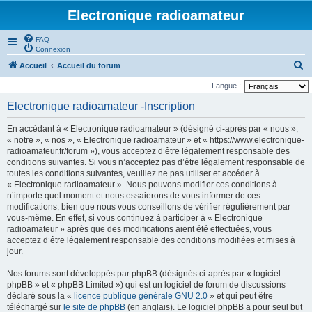
Electronique radioamateur
FAQ
Connexion
R
Accueil
Accueil du forum
e
Langue :
c
Electronique radioamateur -Inscription
h
En accédant à « Electronique radioamateur » (désigné ci-après par « nous »,
e
« notre », « nos », « Electronique radioamateur » et « https://www.electronique-
r
radioamateur.fr/forum »), vous acceptez d’être légalement responsable des
conditions suivantes. Si vous n’acceptez pas d’être légalement responsable de
c
toutes les conditions suivantes, veuillez ne pas utiliser et accéder à
h
« Electronique radioamateur ». Nous pouvons modifier ces conditions à
n’importe quel moment et nous essaierons de vous informer de ces
e
modifications, bien que nous vous conseillons de vérifier régulièrement par
r
vous-même. En effet, si vous continuez à participer à « Electronique
radioamateur » après que des modifications aient été effectuées, vous
acceptez d’être légalement responsable des conditions modifiées et mises à
jour.
Nos forums sont développés par phpBB (désignés ci-après par « logiciel
phpBB » et « phpBB Limited ») qui est un logiciel de forum de discussions
déclaré sous la «
licence publique générale GNU 2.0
» et qui peut être
téléchargé sur
le site de phpBB
(en anglais). Le logiciel phpBB a pour seul but