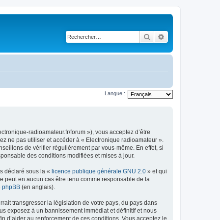
Rechercher
Recherche avancé
Langue :
ectronique-radioamateur.fr/forum »), vous acceptez d’être
ez ne pas utiliser et accéder à « Electronique radioamateur ».
eillons de vérifier régulièrement par vous-même. En effet, si
sponsable des conditions modifiées et mises à jour.
ns déclaré sous la «
licence publique générale GNU 2.0
» et qui
ed ne peut en aucun cas être tenu comme responsable de la
de phpBB
(en anglais).
ait transgresser la législation de votre pays, du pays dans
ous exposez à un bannissement immédiat et définitif et nous
 afin d’aider au renforcement de ces conditions. Vous acceptez le