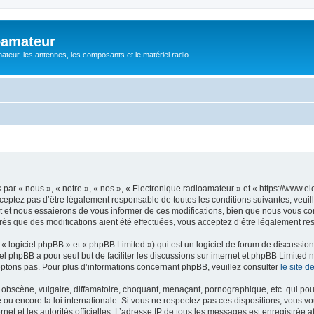
oamateur
ateur, les antennes, les composants et le matériel radio
ar « nous », « notre », « nos », « Electronique radioamateur » et « https://www.el
eptez pas d’être légalement responsable de toutes les conditions suivantes, veuill
et nous essaierons de vous informer de ces modifications, bien que nous vous cons
rès que des modifications aient été effectuées, vous acceptez d’être légalement re
 logiciel phpBB » et « phpBB Limited ») qui est un logiciel de forum de discussio
iel phpBB a pour seul but de faciliter les discussions sur internet et phpBB Limit
ptons pas. Pour plus d’informations concernant phpBB, veuillez consulter
le site 
obscène, vulgaire, diffamatoire, choquant, menaçant, pornographique, etc. qui pourr
 ou encore la loi internationale. Si vous ne respectez pas ces dispositions, vous v
ernet et les autorités officielles. L’adresse IP de tous les messages est enregistrée