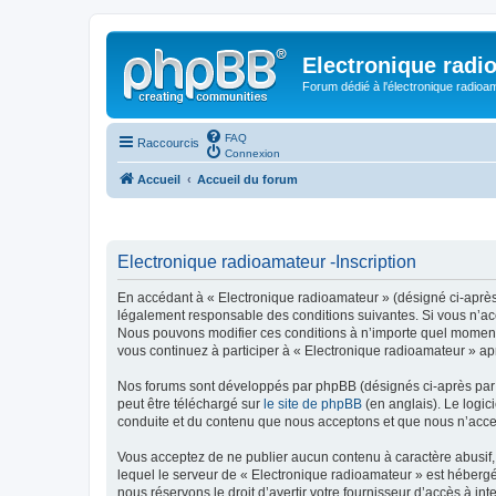
Electronique radi
Forum dédié à l'électronique radioam
FAQ
Raccourcis
Connexion
Accueil
Accueil du forum
Electronique radioamateur -Inscription
En accédant à « Electronique radioamateur » (désigné ci-après p
légalement responsable des conditions suivantes. Si vous n’acc
Nous pouvons modifier ces conditions à n’importe quel moment 
vous continuez à participer à « Electronique radioamateur » ap
Nos forums sont développés par phpBB (désignés ci-après par «
peut être téléchargé sur
le site de phpBB
(en anglais). Le logic
conduite et du contenu que nous acceptons et que nous n’acce
Vous acceptez de ne publier aucun contenu à caractère abusif, 
lequel le serveur de « Electronique radioamateur » est hébergé
nous réservons le droit d’avertir votre fournisseur d’accès à int