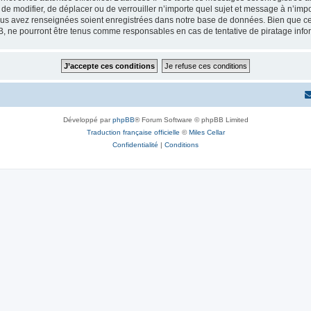
r, de modifier, de déplacer ou de verrouiller n’importe quel sujet et message à n’i
vous avez renseignées soient enregistrées dans notre base de données. Bien que ces
B, ne pourront être tenus comme responsables en cas de tentative de piratage inf
Développé par
phpBB
® Forum Software © phpBB Limited
Traduction française officielle
©
Miles Cellar
Confidentialité
|
Conditions