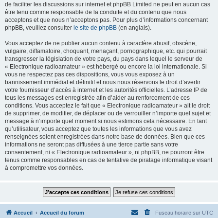
de faciliter les discussions sur internet et phpBB Limited ne peut en aucun cas
être tenu comme responsable de la conduite et du contenu que nous
acceptons et que nous n’acceptons pas. Pour plus d’informations concernant
phpBB, veuillez consulter
le site de phpBB
(en anglais).
Vous acceptez de ne publier aucun contenu à caractère abusif, obscène,
vulgaire, diffamatoire, choquant, menaçant, pornographique, etc. qui pourrait
transgresser la législation de votre pays, du pays dans lequel le serveur de
« Electronique radioamateur » est hébergé ou encore la loi internationale. Si
vous ne respectez pas ces dispositions, vous vous exposez à un
bannissement immédiat et définitif et nous nous réservons le droit d’avertir
votre fournisseur d’accès à internet et les autorités officielles. L’adresse IP de
tous les messages est enregistrée afin d’aider au renforcement de ces
conditions. Vous acceptez le fait que « Electronique radioamateur » ait le droit
de supprimer, de modifier, de déplacer ou de verrouiller n’importe quel sujet et
message à n’importe quel moment si nous estimons cela nécessaire. En tant
qu’utilisateur, vous acceptez que toutes les informations que vous avez
renseignées soient enregistrées dans notre base de données. Bien que ces
informations ne seront pas diffusées à une tierce partie sans votre
consentement, ni « Electronique radioamateur », ni phpBB, ne pourront être
tenus comme responsables en cas de tentative de piratage informatique visant
à compromettre vos données.
Accueil
Accueil du forum
Fuseau horaire sur
UTC