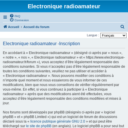
Electronique radioamateur
FAQ
Connexion
R
Accueil
Accueil du forum
e
Langue :
c
Electronique radioamateur -Inscription
h
En accédant à « Electronique radioamateur » (désigné ci-après par « nous »,
e
« notre », « nos », « Electronique radioamateur » et « https://www.electronique-
r
radioamateur.fr/forum »), vous acceptez d’être légalement responsable des
conditions suivantes. Si vous n’acceptez pas d’être légalement responsable de
c
toutes les conditions suivantes, veuillez ne pas utiliser et accéder à
h
« Electronique radioamateur ». Nous pouvons modifier ces conditions à
n’importe quel moment et nous essaierons de vous informer de ces
e
modifications, bien que nous vous conseillons de vérifier régulièrement par
r
vous-même. En effet, si vous continuez à participer à « Electronique
radioamateur » après que des modifications aient été effectuées, vous
acceptez d’être légalement responsable des conditions modifiées et mises à
jour.
Nos forums sont développés par phpBB (désignés ci-après par « logiciel
phpBB » et « phpBB Limited ») qui est un logiciel de forum de discussions
déclaré sous la «
licence publique générale GNU 2.0
» et qui peut être
téléchargé sur
le site de phpBB
(en anglais). Le logiciel phpBB a pour seul but