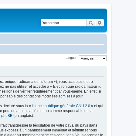
Rechercher
Recherche avancé
Langue :
ectronique-radioamateur.fr/forum »), vous acceptez d’être
ez ne pas utiliser et accéder à « Electronique radioamateur ».
eillons de vérifier régulièrement par vous-même. En effet, si
sponsable des conditions modifiées et mises à jour.
ns déclaré sous la «
licence publique générale GNU 2.0
» et qui
ed ne peut en aucun cas être tenu comme responsable de la
de phpBB
(en anglais).
ait transgresser la législation de votre pays, du pays dans
ous exposez à un bannissement immédiat et définitif et nous
 afin d’aider au renforcement de ces conditions. Vous acceptez le