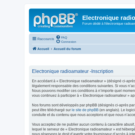
Electronique radi
Forum dédié à l'électronique radioam
FAQ
Raccourcis
Connexion
Accueil
Accueil du forum
Electronique radioamateur -Inscription
En accédant à « Electronique radioamateur » (désigné ci-après p
légalement responsable des conditions suivantes. Si vous n’acc
Nous pouvons modifier ces conditions à n’importe quel moment 
vous continuez à participer à « Electronique radioamateur » ap
Nos forums sont développés par phpBB (désignés ci-après par «
peut être téléchargé sur
le site de phpBB
(en anglais). Le logic
conduite et du contenu que nous acceptons et que nous n’acce
Vous acceptez de ne publier aucun contenu à caractère abusif, 
lequel le serveur de « Electronique radioamateur » est hébergé
nous réservons le droit d’avertir votre fournisseur d’accès à int