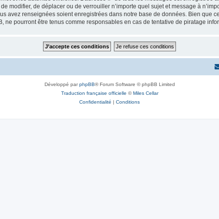
r, de modifier, de déplacer ou de verrouiller n’importe quel sujet et message à n’i
vous avez renseignées soient enregistrées dans notre base de données. Bien que ces
B, ne pourront être tenus comme responsables en cas de tentative de piratage inf
Développé par
phpBB
® Forum Software © phpBB Limited
Traduction française officielle
©
Miles Cellar
Confidentialité
|
Conditions