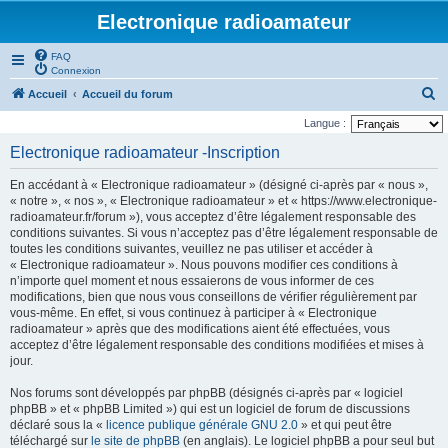
Electronique radioamateur
FAQ
Connexion
R
Accueil
Accueil du forum
e
Langue :
c
Electronique radioamateur -Inscription
h
En accédant à « Electronique radioamateur » (désigné ci-après par « nous »,
e
« notre », « nos », « Electronique radioamateur » et « https://www.electronique-
r
radioamateur.fr/forum »), vous acceptez d’être légalement responsable des
conditions suivantes. Si vous n’acceptez pas d’être légalement responsable de
c
toutes les conditions suivantes, veuillez ne pas utiliser et accéder à
h
« Electronique radioamateur ». Nous pouvons modifier ces conditions à
n’importe quel moment et nous essaierons de vous informer de ces
e
modifications, bien que nous vous conseillons de vérifier régulièrement par
r
vous-même. En effet, si vous continuez à participer à « Electronique
radioamateur » après que des modifications aient été effectuées, vous
acceptez d’être légalement responsable des conditions modifiées et mises à
jour.
Nos forums sont développés par phpBB (désignés ci-après par « logiciel
phpBB » et « phpBB Limited ») qui est un logiciel de forum de discussions
déclaré sous la «
licence publique générale GNU 2.0
» et qui peut être
téléchargé sur
le site de phpBB
(en anglais). Le logiciel phpBB a pour seul but