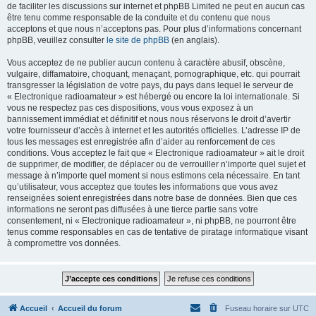
de faciliter les discussions sur internet et phpBB Limited ne peut en aucun cas
être tenu comme responsable de la conduite et du contenu que nous
acceptons et que nous n’acceptons pas. Pour plus d’informations concernant
phpBB, veuillez consulter
le site de phpBB
(en anglais).
Vous acceptez de ne publier aucun contenu à caractère abusif, obscène,
vulgaire, diffamatoire, choquant, menaçant, pornographique, etc. qui pourrait
transgresser la législation de votre pays, du pays dans lequel le serveur de
« Electronique radioamateur » est hébergé ou encore la loi internationale. Si
vous ne respectez pas ces dispositions, vous vous exposez à un
bannissement immédiat et définitif et nous nous réservons le droit d’avertir
votre fournisseur d’accès à internet et les autorités officielles. L’adresse IP de
tous les messages est enregistrée afin d’aider au renforcement de ces
conditions. Vous acceptez le fait que « Electronique radioamateur » ait le droit
de supprimer, de modifier, de déplacer ou de verrouiller n’importe quel sujet et
message à n’importe quel moment si nous estimons cela nécessaire. En tant
qu’utilisateur, vous acceptez que toutes les informations que vous avez
renseignées soient enregistrées dans notre base de données. Bien que ces
informations ne seront pas diffusées à une tierce partie sans votre
consentement, ni « Electronique radioamateur », ni phpBB, ne pourront être
tenus comme responsables en cas de tentative de piratage informatique visant
à compromettre vos données.
Accueil
Accueil du forum
Fuseau horaire sur
UTC