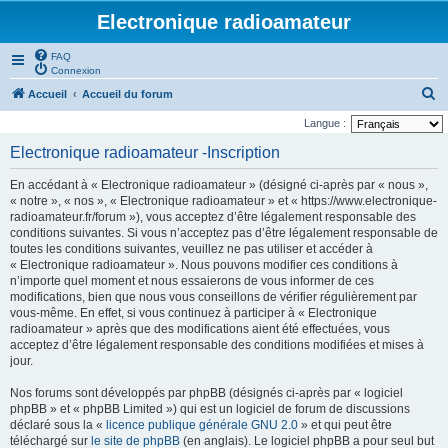
Electronique radioamateur
FAQ
Connexion
R
Accueil
Accueil du forum
e
Langue :
c
Electronique radioamateur -Inscription
h
En accédant à « Electronique radioamateur » (désigné ci-après par « nous »,
e
« notre », « nos », « Electronique radioamateur » et « https://www.electronique-
r
radioamateur.fr/forum »), vous acceptez d’être légalement responsable des
conditions suivantes. Si vous n’acceptez pas d’être légalement responsable de
c
toutes les conditions suivantes, veuillez ne pas utiliser et accéder à
h
« Electronique radioamateur ». Nous pouvons modifier ces conditions à
n’importe quel moment et nous essaierons de vous informer de ces
e
modifications, bien que nous vous conseillons de vérifier régulièrement par
r
vous-même. En effet, si vous continuez à participer à « Electronique
radioamateur » après que des modifications aient été effectuées, vous
acceptez d’être légalement responsable des conditions modifiées et mises à
jour.
Nos forums sont développés par phpBB (désignés ci-après par « logiciel
phpBB » et « phpBB Limited ») qui est un logiciel de forum de discussions
déclaré sous la «
licence publique générale GNU 2.0
» et qui peut être
téléchargé sur
le site de phpBB
(en anglais). Le logiciel phpBB a pour seul but