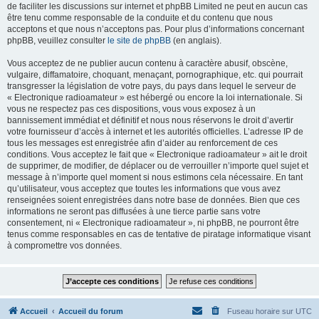
de faciliter les discussions sur internet et phpBB Limited ne peut en aucun cas
être tenu comme responsable de la conduite et du contenu que nous
acceptons et que nous n’acceptons pas. Pour plus d’informations concernant
phpBB, veuillez consulter
le site de phpBB
(en anglais).
Vous acceptez de ne publier aucun contenu à caractère abusif, obscène,
vulgaire, diffamatoire, choquant, menaçant, pornographique, etc. qui pourrait
transgresser la législation de votre pays, du pays dans lequel le serveur de
« Electronique radioamateur » est hébergé ou encore la loi internationale. Si
vous ne respectez pas ces dispositions, vous vous exposez à un
bannissement immédiat et définitif et nous nous réservons le droit d’avertir
votre fournisseur d’accès à internet et les autorités officielles. L’adresse IP de
tous les messages est enregistrée afin d’aider au renforcement de ces
conditions. Vous acceptez le fait que « Electronique radioamateur » ait le droit
de supprimer, de modifier, de déplacer ou de verrouiller n’importe quel sujet et
message à n’importe quel moment si nous estimons cela nécessaire. En tant
qu’utilisateur, vous acceptez que toutes les informations que vous avez
renseignées soient enregistrées dans notre base de données. Bien que ces
informations ne seront pas diffusées à une tierce partie sans votre
consentement, ni « Electronique radioamateur », ni phpBB, ne pourront être
tenus comme responsables en cas de tentative de piratage informatique visant
à compromettre vos données.
Accueil
Accueil du forum
Fuseau horaire sur
UTC