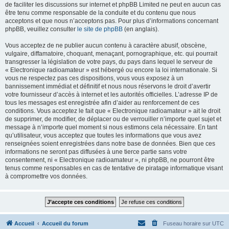
de faciliter les discussions sur internet et phpBB Limited ne peut en aucun cas
être tenu comme responsable de la conduite et du contenu que nous
acceptons et que nous n’acceptons pas. Pour plus d’informations concernant
phpBB, veuillez consulter
le site de phpBB
(en anglais).
Vous acceptez de ne publier aucun contenu à caractère abusif, obscène,
vulgaire, diffamatoire, choquant, menaçant, pornographique, etc. qui pourrait
transgresser la législation de votre pays, du pays dans lequel le serveur de
« Electronique radioamateur » est hébergé ou encore la loi internationale. Si
vous ne respectez pas ces dispositions, vous vous exposez à un
bannissement immédiat et définitif et nous nous réservons le droit d’avertir
votre fournisseur d’accès à internet et les autorités officielles. L’adresse IP de
tous les messages est enregistrée afin d’aider au renforcement de ces
conditions. Vous acceptez le fait que « Electronique radioamateur » ait le droit
de supprimer, de modifier, de déplacer ou de verrouiller n’importe quel sujet et
message à n’importe quel moment si nous estimons cela nécessaire. En tant
qu’utilisateur, vous acceptez que toutes les informations que vous avez
renseignées soient enregistrées dans notre base de données. Bien que ces
informations ne seront pas diffusées à une tierce partie sans votre
consentement, ni « Electronique radioamateur », ni phpBB, ne pourront être
tenus comme responsables en cas de tentative de piratage informatique visant
à compromettre vos données.
Accueil
Accueil du forum
Fuseau horaire sur
UTC