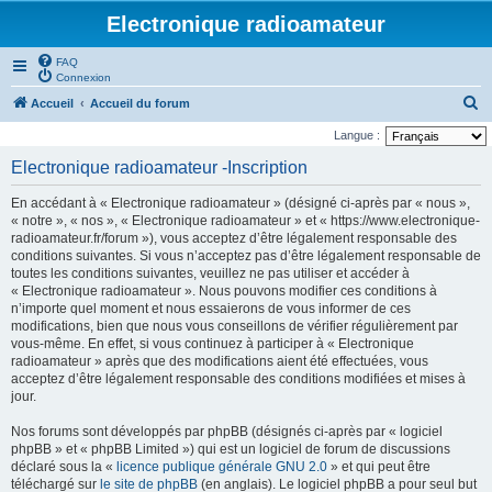
Electronique radioamateur
FAQ
Connexion
R
Accueil
Accueil du forum
e
Langue :
c
Electronique radioamateur -Inscription
h
En accédant à « Electronique radioamateur » (désigné ci-après par « nous »,
e
« notre », « nos », « Electronique radioamateur » et « https://www.electronique-
r
radioamateur.fr/forum »), vous acceptez d’être légalement responsable des
conditions suivantes. Si vous n’acceptez pas d’être légalement responsable de
c
toutes les conditions suivantes, veuillez ne pas utiliser et accéder à
h
« Electronique radioamateur ». Nous pouvons modifier ces conditions à
n’importe quel moment et nous essaierons de vous informer de ces
e
modifications, bien que nous vous conseillons de vérifier régulièrement par
r
vous-même. En effet, si vous continuez à participer à « Electronique
radioamateur » après que des modifications aient été effectuées, vous
acceptez d’être légalement responsable des conditions modifiées et mises à
jour.
Nos forums sont développés par phpBB (désignés ci-après par « logiciel
phpBB » et « phpBB Limited ») qui est un logiciel de forum de discussions
déclaré sous la «
licence publique générale GNU 2.0
» et qui peut être
téléchargé sur
le site de phpBB
(en anglais). Le logiciel phpBB a pour seul but