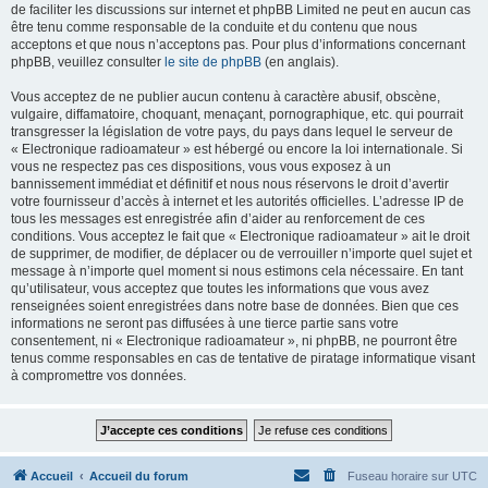
de faciliter les discussions sur internet et phpBB Limited ne peut en aucun cas
être tenu comme responsable de la conduite et du contenu que nous
acceptons et que nous n’acceptons pas. Pour plus d’informations concernant
phpBB, veuillez consulter
le site de phpBB
(en anglais).
Vous acceptez de ne publier aucun contenu à caractère abusif, obscène,
vulgaire, diffamatoire, choquant, menaçant, pornographique, etc. qui pourrait
transgresser la législation de votre pays, du pays dans lequel le serveur de
« Electronique radioamateur » est hébergé ou encore la loi internationale. Si
vous ne respectez pas ces dispositions, vous vous exposez à un
bannissement immédiat et définitif et nous nous réservons le droit d’avertir
votre fournisseur d’accès à internet et les autorités officielles. L’adresse IP de
tous les messages est enregistrée afin d’aider au renforcement de ces
conditions. Vous acceptez le fait que « Electronique radioamateur » ait le droit
de supprimer, de modifier, de déplacer ou de verrouiller n’importe quel sujet et
message à n’importe quel moment si nous estimons cela nécessaire. En tant
qu’utilisateur, vous acceptez que toutes les informations que vous avez
renseignées soient enregistrées dans notre base de données. Bien que ces
informations ne seront pas diffusées à une tierce partie sans votre
consentement, ni « Electronique radioamateur », ni phpBB, ne pourront être
tenus comme responsables en cas de tentative de piratage informatique visant
à compromettre vos données.
Accueil
Accueil du forum
Fuseau horaire sur
UTC