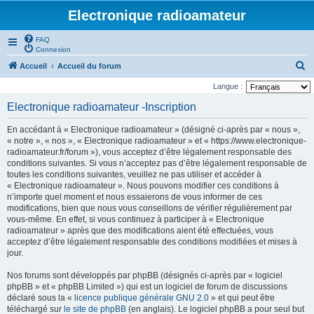
Electronique radioamateur
FAQ
Connexion
R
Accueil
Accueil du forum
e
Langue :
c
Electronique radioamateur -Inscription
h
En accédant à « Electronique radioamateur » (désigné ci-après par « nous »,
e
« notre », « nos », « Electronique radioamateur » et « https://www.electronique-
r
radioamateur.fr/forum »), vous acceptez d’être légalement responsable des
conditions suivantes. Si vous n’acceptez pas d’être légalement responsable de
c
toutes les conditions suivantes, veuillez ne pas utiliser et accéder à
h
« Electronique radioamateur ». Nous pouvons modifier ces conditions à
n’importe quel moment et nous essaierons de vous informer de ces
e
modifications, bien que nous vous conseillons de vérifier régulièrement par
r
vous-même. En effet, si vous continuez à participer à « Electronique
radioamateur » après que des modifications aient été effectuées, vous
acceptez d’être légalement responsable des conditions modifiées et mises à
jour.
Nos forums sont développés par phpBB (désignés ci-après par « logiciel
phpBB » et « phpBB Limited ») qui est un logiciel de forum de discussions
déclaré sous la «
licence publique générale GNU 2.0
» et qui peut être
téléchargé sur
le site de phpBB
(en anglais). Le logiciel phpBB a pour seul but