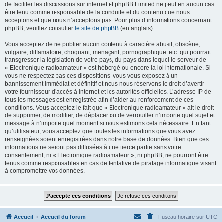
de faciliter les discussions sur internet et phpBB Limited ne peut en aucun cas
être tenu comme responsable de la conduite et du contenu que nous
acceptons et que nous n’acceptons pas. Pour plus d’informations concernant
phpBB, veuillez consulter
le site de phpBB
(en anglais).
Vous acceptez de ne publier aucun contenu à caractère abusif, obscène,
vulgaire, diffamatoire, choquant, menaçant, pornographique, etc. qui pourrait
transgresser la législation de votre pays, du pays dans lequel le serveur de
« Electronique radioamateur » est hébergé ou encore la loi internationale. Si
vous ne respectez pas ces dispositions, vous vous exposez à un
bannissement immédiat et définitif et nous nous réservons le droit d’avertir
votre fournisseur d’accès à internet et les autorités officielles. L’adresse IP de
tous les messages est enregistrée afin d’aider au renforcement de ces
conditions. Vous acceptez le fait que « Electronique radioamateur » ait le droit
de supprimer, de modifier, de déplacer ou de verrouiller n’importe quel sujet et
message à n’importe quel moment si nous estimons cela nécessaire. En tant
qu’utilisateur, vous acceptez que toutes les informations que vous avez
renseignées soient enregistrées dans notre base de données. Bien que ces
informations ne seront pas diffusées à une tierce partie sans votre
consentement, ni « Electronique radioamateur », ni phpBB, ne pourront être
tenus comme responsables en cas de tentative de piratage informatique visant
à compromettre vos données.
Accueil
Accueil du forum
Fuseau horaire sur
UTC