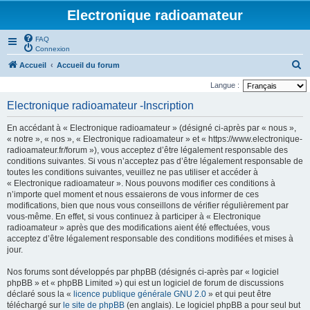
Electronique radioamateur
FAQ
Connexion
R
Accueil
Accueil du forum
e
Langue :
c
Electronique radioamateur -Inscription
h
En accédant à « Electronique radioamateur » (désigné ci-après par « nous »,
e
« notre », « nos », « Electronique radioamateur » et « https://www.electronique-
r
radioamateur.fr/forum »), vous acceptez d’être légalement responsable des
conditions suivantes. Si vous n’acceptez pas d’être légalement responsable de
c
toutes les conditions suivantes, veuillez ne pas utiliser et accéder à
h
« Electronique radioamateur ». Nous pouvons modifier ces conditions à
n’importe quel moment et nous essaierons de vous informer de ces
e
modifications, bien que nous vous conseillons de vérifier régulièrement par
r
vous-même. En effet, si vous continuez à participer à « Electronique
radioamateur » après que des modifications aient été effectuées, vous
acceptez d’être légalement responsable des conditions modifiées et mises à
jour.
Nos forums sont développés par phpBB (désignés ci-après par « logiciel
phpBB » et « phpBB Limited ») qui est un logiciel de forum de discussions
déclaré sous la «
licence publique générale GNU 2.0
» et qui peut être
téléchargé sur
le site de phpBB
(en anglais). Le logiciel phpBB a pour seul but