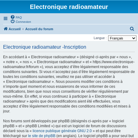
Electronique radioamateur
FAQ
Connexion
R
Accueil
Accueil du forum
e
Langue :
c
Electronique radioamateur -Inscription
h
En accédant à « Electronique radioamateur » (désigné ci-après par « nous »,
e
« notre », « nos », « Electronique radioamateur » et « https://www.electronique-
r
radioamateur.fr/forum »), vous acceptez d’être légalement responsable des
conditions suivantes. Si vous n’acceptez pas d’être légalement responsable de
c
toutes les conditions suivantes, veuillez ne pas utiliser et accéder à
h
« Electronique radioamateur ». Nous pouvons modifier ces conditions à
n’importe quel moment et nous essaierons de vous informer de ces
e
modifications, bien que nous vous conseillons de vérifier régulièrement par
r
vous-même. En effet, si vous continuez à participer à « Electronique
radioamateur » après que des modifications aient été effectuées, vous
acceptez d’être légalement responsable des conditions modifiées et mises à
jour.
Nos forums sont développés par phpBB (désignés ci-après par « logiciel
phpBB » et « phpBB Limited ») qui est un logiciel de forum de discussions
déclaré sous la «
licence publique générale GNU 2.0
» et qui peut être
téléchargé sur
le site de phpBB
(en anglais). Le logiciel phpBB a pour seul but