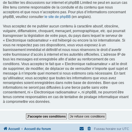
de faciliter les discussions sur internet et phpBB Limited ne peut en aucun cas
être tenu comme responsable de la conduite et du contenu que nous
acceptons et que nous n’acceptons pas. Pour plus d’informations concernant
phpBB, veuillez consulter
le site de phpBB
(en anglais).
Vous acceptez de ne publier aucun contenu à caractère abusif, obscène,
vulgaire, diffamatoire, choquant, menaçant, pornographique, etc. qui pourrait
transgresser la législation de votre pays, du pays dans lequel le serveur de
« Electronique radioamateur » est hébergé ou encore la loi internationale. Si
vous ne respectez pas ces dispositions, vous vous exposez à un
bannissement immédiat et définitif et nous nous réservons le droit d’avertir
votre fournisseur d’accès à internet et les autorités officielles. L’adresse IP de
tous les messages est enregistrée afin d’aider au renforcement de ces
conditions. Vous acceptez le fait que « Electronique radioamateur » ait le droit
de supprimer, de modifier, de déplacer ou de verrouiller n’importe quel sujet et
message à n’importe quel moment si nous estimons cela nécessaire. En tant
qu’utilisateur, vous acceptez que toutes les informations que vous avez
renseignées soient enregistrées dans notre base de données. Bien que ces
informations ne seront pas diffusées à une tierce partie sans votre
consentement, ni « Electronique radioamateur », ni phpBB, ne pourront être
tenus comme responsables en cas de tentative de piratage informatique visant
à compromettre vos données.
Accueil
Accueil du forum
Fuseau horaire sur
UTC