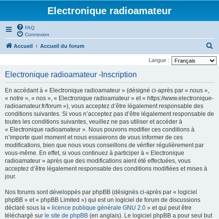
Electronique radioamateur
FAQ
Connexion
R
Accueil
Accueil du forum
e
Langue :
c
Electronique radioamateur -Inscription
h
En accédant à « Electronique radioamateur » (désigné ci-après par « nous »,
e
« notre », « nos », « Electronique radioamateur » et « https://www.electronique-
r
radioamateur.fr/forum »), vous acceptez d’être légalement responsable des
conditions suivantes. Si vous n’acceptez pas d’être légalement responsable de
c
toutes les conditions suivantes, veuillez ne pas utiliser et accéder à
h
« Electronique radioamateur ». Nous pouvons modifier ces conditions à
n’importe quel moment et nous essaierons de vous informer de ces
e
modifications, bien que nous vous conseillons de vérifier régulièrement par
r
vous-même. En effet, si vous continuez à participer à « Electronique
radioamateur » après que des modifications aient été effectuées, vous
acceptez d’être légalement responsable des conditions modifiées et mises à
jour.
Nos forums sont développés par phpBB (désignés ci-après par « logiciel
phpBB » et « phpBB Limited ») qui est un logiciel de forum de discussions
déclaré sous la «
licence publique générale GNU 2.0
» et qui peut être
téléchargé sur
le site de phpBB
(en anglais). Le logiciel phpBB a pour seul but