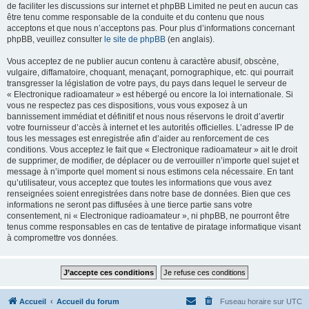
de faciliter les discussions sur internet et phpBB Limited ne peut en aucun cas
être tenu comme responsable de la conduite et du contenu que nous
acceptons et que nous n’acceptons pas. Pour plus d’informations concernant
phpBB, veuillez consulter
le site de phpBB
(en anglais).
Vous acceptez de ne publier aucun contenu à caractère abusif, obscène,
vulgaire, diffamatoire, choquant, menaçant, pornographique, etc. qui pourrait
transgresser la législation de votre pays, du pays dans lequel le serveur de
« Electronique radioamateur » est hébergé ou encore la loi internationale. Si
vous ne respectez pas ces dispositions, vous vous exposez à un
bannissement immédiat et définitif et nous nous réservons le droit d’avertir
votre fournisseur d’accès à internet et les autorités officielles. L’adresse IP de
tous les messages est enregistrée afin d’aider au renforcement de ces
conditions. Vous acceptez le fait que « Electronique radioamateur » ait le droit
de supprimer, de modifier, de déplacer ou de verrouiller n’importe quel sujet et
message à n’importe quel moment si nous estimons cela nécessaire. En tant
qu’utilisateur, vous acceptez que toutes les informations que vous avez
renseignées soient enregistrées dans notre base de données. Bien que ces
informations ne seront pas diffusées à une tierce partie sans votre
consentement, ni « Electronique radioamateur », ni phpBB, ne pourront être
tenus comme responsables en cas de tentative de piratage informatique visant
à compromettre vos données.
Accueil
Accueil du forum
Fuseau horaire sur
UTC