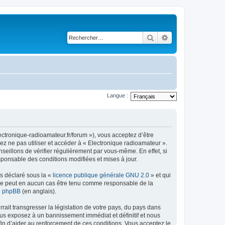
Rechercher
Recherche avancé
Langue :
ectronique-radioamateur.fr/forum »), vous acceptez d’être
ez ne pas utiliser et accéder à « Electronique radioamateur ».
eillons de vérifier régulièrement par vous-même. En effet, si
sponsable des conditions modifiées et mises à jour.
ns déclaré sous la «
licence publique générale GNU 2.0
» et qui
ed ne peut en aucun cas être tenu comme responsable de la
de phpBB
(en anglais).
ait transgresser la législation de votre pays, du pays dans
ous exposez à un bannissement immédiat et définitif et nous
 afin d’aider au renforcement de ces conditions. Vous acceptez le