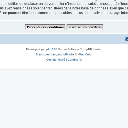
r, de modifier, de déplacer ou de verrouiller n’importe quel sujet et message à n’i
vous avez renseignées soient enregistrées dans notre base de données. Bien que ces
B, ne pourront être tenus comme responsables en cas de tentative de piratage inf
Développé par
phpBB
® Forum Software © phpBB Limited
Traduction française officielle
©
Miles Cellar
Confidentialité
|
Conditions