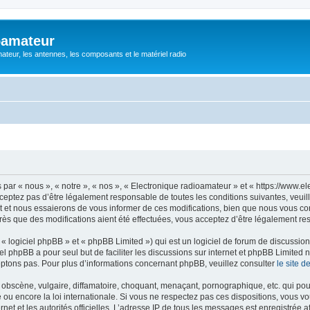
oamateur
ateur, les antennes, les composants et le matériel radio
ar « nous », « notre », « nos », « Electronique radioamateur » et « https://www.el
eptez pas d’être légalement responsable de toutes les conditions suivantes, veuill
et nous essaierons de vous informer de ces modifications, bien que nous vous cons
rès que des modifications aient été effectuées, vous acceptez d’être légalement re
 logiciel phpBB » et « phpBB Limited ») qui est un logiciel de forum de discussio
iel phpBB a pour seul but de faciliter les discussions sur internet et phpBB Limit
ptons pas. Pour plus d’informations concernant phpBB, veuillez consulter
le site 
obscène, vulgaire, diffamatoire, choquant, menaçant, pornographique, etc. qui pourr
 ou encore la loi internationale. Si vous ne respectez pas ces dispositions, vous v
ernet et les autorités officielles. L’adresse IP de tous les messages est enregistrée