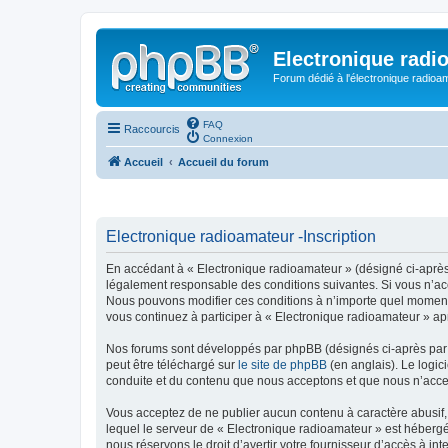
Electronique radi
Forum dédié à l'électronique radioam
FAQ
Raccourcis
Connexion
Accueil
Accueil du forum
Electronique radioamateur -Inscription
En accédant à « Electronique radioamateur » (désigné ci-après p
légalement responsable des conditions suivantes. Si vous n’acc
Nous pouvons modifier ces conditions à n’importe quel moment 
vous continuez à participer à « Electronique radioamateur » ap
Nos forums sont développés par phpBB (désignés ci-après par «
peut être téléchargé sur
le site de phpBB
(en anglais). Le logic
conduite et du contenu que nous acceptons et que nous n’acce
Vous acceptez de ne publier aucun contenu à caractère abusif, 
lequel le serveur de « Electronique radioamateur » est hébergé
nous réservons le droit d’avertir votre fournisseur d’accès à int