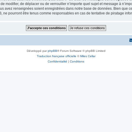
r, de modifier, de déplacer ou de verrouiller n’importe quel sujet et message à n’i
vous avez renseignées soient enregistrées dans notre base de données. Bien que ces
B, ne pourront être tenus comme responsables en cas de tentative de piratage inf
Développé par
phpBB
® Forum Software © phpBB Limited
Traduction française officielle
©
Miles Cellar
Confidentialité
|
Conditions