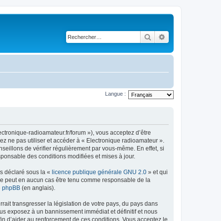
Rechercher
Recherche avancé
Langue :
ectronique-radioamateur.fr/forum »), vous acceptez d’être
ez ne pas utiliser et accéder à « Electronique radioamateur ».
eillons de vérifier régulièrement par vous-même. En effet, si
sponsable des conditions modifiées et mises à jour.
ns déclaré sous la «
licence publique générale GNU 2.0
» et qui
ed ne peut en aucun cas être tenu comme responsable de la
de phpBB
(en anglais).
ait transgresser la législation de votre pays, du pays dans
ous exposez à un bannissement immédiat et définitif et nous
 afin d’aider au renforcement de ces conditions. Vous acceptez le