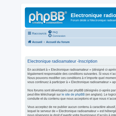
Electronique radi
Forum dédié à l'électronique radioam
FAQ
Raccourcis
Connexion
Accueil
Accueil du forum
Electronique radioamateur -Inscription
En accédant à « Electronique radioamateur » (désigné ci-après p
légalement responsable des conditions suivantes. Si vous n’acc
Nous pouvons modifier ces conditions à n’importe quel moment 
vous continuez à participer à « Electronique radioamateur » ap
Nos forums sont développés par phpBB (désignés ci-après par «
peut être téléchargé sur
le site de phpBB
(en anglais). Le logic
conduite et du contenu que nous acceptons et que nous n’acce
Vous acceptez de ne publier aucun contenu à caractère abusif, 
lequel le serveur de « Electronique radioamateur » est hébergé
nous réservons le droit d’avertir votre fournisseur d’accès à int