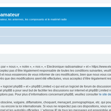
oamateur
ateur, les antennes, les composants et le matériel radio
ar « nous », « notre », « nos », « Electronique radioamateur » et « https://www.el
eptez pas d’être légalement responsable de toutes les conditions suivantes, veuill
et nous essaierons de vous informer de ces modifications, bien que nous vous cons
rès que des modifications aient été effectuées, vous acceptez d’être légalement re
 logiciel phpBB » et « phpBB Limited ») qui est un logiciel de forum de discussio
iel phpBB a pour seul but de faciliter les discussions sur internet et phpBB Limit
ptons pas. Pour plus d’informations concernant phpBB, veuillez consulter
le site 
obscène, vulgaire, diffamatoire, choquant, menaçant, pornographique, etc. qui pourr
 ou encore la loi internationale. Si vous ne respectez pas ces dispositions, vous v
ernet et les autorités officielles. L’adresse IP de tous les messages est enregistrée