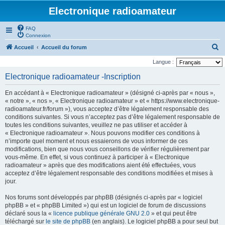
Electronique radioamateur
FAQ
Connexion
R
Accueil
Accueil du forum
e
Langue :
c
Electronique radioamateur -Inscription
h
En accédant à « Electronique radioamateur » (désigné ci-après par « nous »,
e
« notre », « nos », « Electronique radioamateur » et « https://www.electronique-
r
radioamateur.fr/forum »), vous acceptez d’être légalement responsable des
conditions suivantes. Si vous n’acceptez pas d’être légalement responsable de
c
toutes les conditions suivantes, veuillez ne pas utiliser et accéder à
h
« Electronique radioamateur ». Nous pouvons modifier ces conditions à
n’importe quel moment et nous essaierons de vous informer de ces
e
modifications, bien que nous vous conseillons de vérifier régulièrement par
r
vous-même. En effet, si vous continuez à participer à « Electronique
radioamateur » après que des modifications aient été effectuées, vous
acceptez d’être légalement responsable des conditions modifiées et mises à
jour.
Nos forums sont développés par phpBB (désignés ci-après par « logiciel
phpBB » et « phpBB Limited ») qui est un logiciel de forum de discussions
déclaré sous la «
licence publique générale GNU 2.0
» et qui peut être
téléchargé sur
le site de phpBB
(en anglais). Le logiciel phpBB a pour seul but