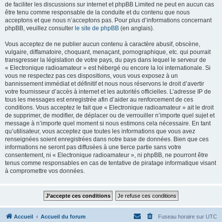
de faciliter les discussions sur internet et phpBB Limited ne peut en aucun cas
être tenu comme responsable de la conduite et du contenu que nous
acceptons et que nous n’acceptons pas. Pour plus d’informations concernant
phpBB, veuillez consulter
le site de phpBB
(en anglais).
Vous acceptez de ne publier aucun contenu à caractère abusif, obscène,
vulgaire, diffamatoire, choquant, menaçant, pornographique, etc. qui pourrait
transgresser la législation de votre pays, du pays dans lequel le serveur de
« Electronique radioamateur » est hébergé ou encore la loi internationale. Si
vous ne respectez pas ces dispositions, vous vous exposez à un
bannissement immédiat et définitif et nous nous réservons le droit d’avertir
votre fournisseur d’accès à internet et les autorités officielles. L’adresse IP de
tous les messages est enregistrée afin d’aider au renforcement de ces
conditions. Vous acceptez le fait que « Electronique radioamateur » ait le droit
de supprimer, de modifier, de déplacer ou de verrouiller n’importe quel sujet et
message à n’importe quel moment si nous estimons cela nécessaire. En tant
qu’utilisateur, vous acceptez que toutes les informations que vous avez
renseignées soient enregistrées dans notre base de données. Bien que ces
informations ne seront pas diffusées à une tierce partie sans votre
consentement, ni « Electronique radioamateur », ni phpBB, ne pourront être
tenus comme responsables en cas de tentative de piratage informatique visant
à compromettre vos données.
Accueil
Accueil du forum
Fuseau horaire sur
UTC