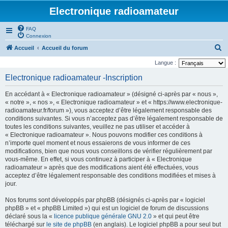
Electronique radioamateur
FAQ
Connexion
R
Accueil
Accueil du forum
e
Langue :
c
Electronique radioamateur -Inscription
h
En accédant à « Electronique radioamateur » (désigné ci-après par « nous »,
e
« notre », « nos », « Electronique radioamateur » et « https://www.electronique-
r
radioamateur.fr/forum »), vous acceptez d’être légalement responsable des
conditions suivantes. Si vous n’acceptez pas d’être légalement responsable de
c
toutes les conditions suivantes, veuillez ne pas utiliser et accéder à
h
« Electronique radioamateur ». Nous pouvons modifier ces conditions à
n’importe quel moment et nous essaierons de vous informer de ces
e
modifications, bien que nous vous conseillons de vérifier régulièrement par
r
vous-même. En effet, si vous continuez à participer à « Electronique
radioamateur » après que des modifications aient été effectuées, vous
acceptez d’être légalement responsable des conditions modifiées et mises à
jour.
Nos forums sont développés par phpBB (désignés ci-après par « logiciel
phpBB » et « phpBB Limited ») qui est un logiciel de forum de discussions
déclaré sous la «
licence publique générale GNU 2.0
» et qui peut être
téléchargé sur
le site de phpBB
(en anglais). Le logiciel phpBB a pour seul but