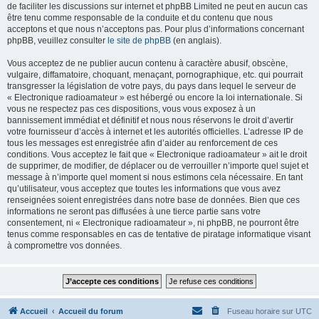
de faciliter les discussions sur internet et phpBB Limited ne peut en aucun cas
être tenu comme responsable de la conduite et du contenu que nous
acceptons et que nous n’acceptons pas. Pour plus d’informations concernant
phpBB, veuillez consulter
le site de phpBB
(en anglais).
Vous acceptez de ne publier aucun contenu à caractère abusif, obscène,
vulgaire, diffamatoire, choquant, menaçant, pornographique, etc. qui pourrait
transgresser la législation de votre pays, du pays dans lequel le serveur de
« Electronique radioamateur » est hébergé ou encore la loi internationale. Si
vous ne respectez pas ces dispositions, vous vous exposez à un
bannissement immédiat et définitif et nous nous réservons le droit d’avertir
votre fournisseur d’accès à internet et les autorités officielles. L’adresse IP de
tous les messages est enregistrée afin d’aider au renforcement de ces
conditions. Vous acceptez le fait que « Electronique radioamateur » ait le droit
de supprimer, de modifier, de déplacer ou de verrouiller n’importe quel sujet et
message à n’importe quel moment si nous estimons cela nécessaire. En tant
qu’utilisateur, vous acceptez que toutes les informations que vous avez
renseignées soient enregistrées dans notre base de données. Bien que ces
informations ne seront pas diffusées à une tierce partie sans votre
consentement, ni « Electronique radioamateur », ni phpBB, ne pourront être
tenus comme responsables en cas de tentative de piratage informatique visant
à compromettre vos données.
Accueil
Accueil du forum
Fuseau horaire sur
UTC