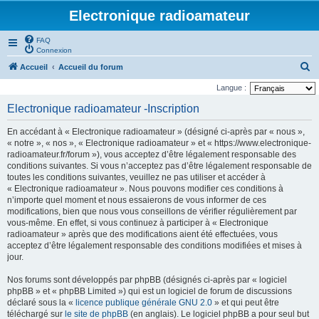
Electronique radioamateur
FAQ
Connexion
R
Accueil
Accueil du forum
e
Langue :
c
Electronique radioamateur -Inscription
h
En accédant à « Electronique radioamateur » (désigné ci-après par « nous »,
e
« notre », « nos », « Electronique radioamateur » et « https://www.electronique-
r
radioamateur.fr/forum »), vous acceptez d’être légalement responsable des
conditions suivantes. Si vous n’acceptez pas d’être légalement responsable de
c
toutes les conditions suivantes, veuillez ne pas utiliser et accéder à
h
« Electronique radioamateur ». Nous pouvons modifier ces conditions à
n’importe quel moment et nous essaierons de vous informer de ces
e
modifications, bien que nous vous conseillons de vérifier régulièrement par
r
vous-même. En effet, si vous continuez à participer à « Electronique
radioamateur » après que des modifications aient été effectuées, vous
acceptez d’être légalement responsable des conditions modifiées et mises à
jour.
Nos forums sont développés par phpBB (désignés ci-après par « logiciel
phpBB » et « phpBB Limited ») qui est un logiciel de forum de discussions
déclaré sous la «
licence publique générale GNU 2.0
» et qui peut être
téléchargé sur
le site de phpBB
(en anglais). Le logiciel phpBB a pour seul but