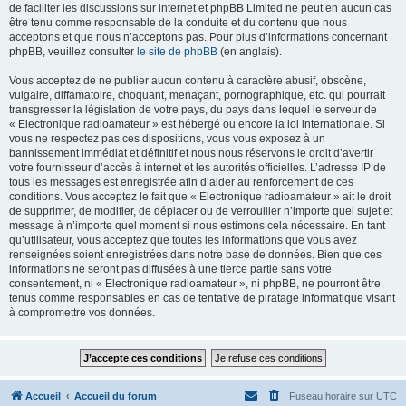
de faciliter les discussions sur internet et phpBB Limited ne peut en aucun cas
être tenu comme responsable de la conduite et du contenu que nous
acceptons et que nous n’acceptons pas. Pour plus d’informations concernant
phpBB, veuillez consulter
le site de phpBB
(en anglais).
Vous acceptez de ne publier aucun contenu à caractère abusif, obscène,
vulgaire, diffamatoire, choquant, menaçant, pornographique, etc. qui pourrait
transgresser la législation de votre pays, du pays dans lequel le serveur de
« Electronique radioamateur » est hébergé ou encore la loi internationale. Si
vous ne respectez pas ces dispositions, vous vous exposez à un
bannissement immédiat et définitif et nous nous réservons le droit d’avertir
votre fournisseur d’accès à internet et les autorités officielles. L’adresse IP de
tous les messages est enregistrée afin d’aider au renforcement de ces
conditions. Vous acceptez le fait que « Electronique radioamateur » ait le droit
de supprimer, de modifier, de déplacer ou de verrouiller n’importe quel sujet et
message à n’importe quel moment si nous estimons cela nécessaire. En tant
qu’utilisateur, vous acceptez que toutes les informations que vous avez
renseignées soient enregistrées dans notre base de données. Bien que ces
informations ne seront pas diffusées à une tierce partie sans votre
consentement, ni « Electronique radioamateur », ni phpBB, ne pourront être
tenus comme responsables en cas de tentative de piratage informatique visant
à compromettre vos données.
Accueil
Accueil du forum
Fuseau horaire sur
UTC